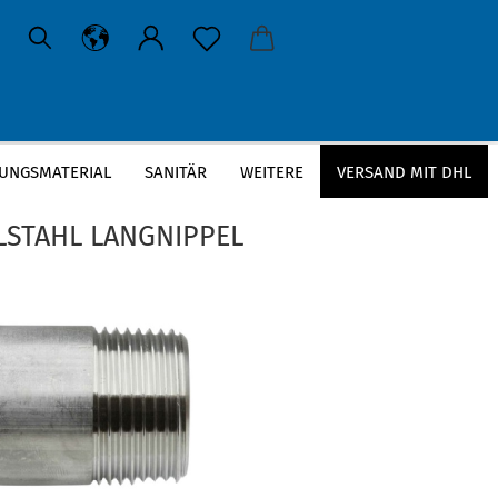
UNGSMATERIAL
SANITÄR
WEITERE
VERSAND MIT DHL
»
gs
Edelstahl Rohrnippel
LSTAHL LANGNIPPEL