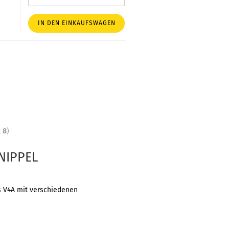
IN DEN EINKAUFSWAGEN
t
8
)
NIPPEL
us V4A mit verschiedenen
e