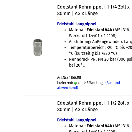
Edelstahl Rohrnippel | 1 1/4 Zoll x
80mm | AG x Länge
Edelstahl Langnippel
Material:
Edelstahl V4A
(AISI 316,
Werkstoff 1.4401 / 1.4408)
Ausführung: Außengewinde x Län
Temperaturbereich: -20 °C bis +2
°C (kurzzeitig bis +220 °C)
Nenndruck PN: PN 20 bar (300 psi
bei 20°C
Art.Nr.: 1100.151
Lieferzeit:
ca. 4-6 Werktage
(Ausland
abweichend)
Edelstahl Rohrnippel | 1 1/2 Zoll x
80mm | AG x Länge
Edelstahl Langnippel
Material:
Edelstahl V4A
(AISI 316,
Werkstoff 1.4401 / 1.4408)