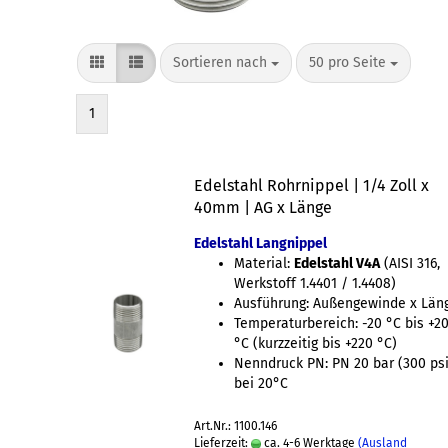
Sortieren nach
50 pro Seite
1
Edelstahl Rohrnippel | 1/4 Zoll x
40mm | AG x Länge
Edelstahl Langnippel
Material:
Edelstahl V4A
(AISI 316,
Werkstoff 1.4401 / 1.4408)
Ausführung: Außengewinde x Län
Temperaturbereich: -20 °C bis +2
°C (kurzzeitig bis +220 °C)
Nenndruck PN: PN 20 bar (300 psi
bei 20°C
Art.Nr.: 1100.146
Lieferzeit:
ca. 4-6 Werktage
(Ausland