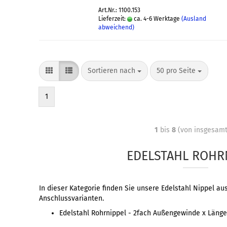
Art.Nr.: 1100.153
Lieferzeit:
ca. 4-6 Werktage
(Ausland
abweichend)
Sortieren nach
50 pro Seite
1
1
bis
8
(von insgesam
EDELSTAHL ROHR
In dieser Kategorie finden Sie unsere Edelstahl Nippel a
Anschlussvarianten.
Edelstahl Rohrnippel - 2fach Außengewinde x Läng