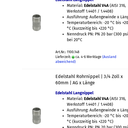
Material:
Edelstahl V4A
(AISI 316,
Werkstoff 1.4401 / 1.4408)
Ausführung: Außengewinde x Län
Temperaturbereich: -20 °C bis +2
°C (kurzzeitig bis +220 °C)
Nenndruck PN: PN 20 bar (300 psi
bei 20°C
Art.Nr.: 1100.148
Lieferzeit:
ca. 4-6 Werktage
(Ausland
abweichend)
Edelstahl Rohrnippel | 3/4 Zoll x
60mm | AG x Länge
Edelstahl Langnippel
Material:
Edelstahl V4A
(AISI 316,
Werkstoff 1.4401 / 1.4408)
Ausführung: Außengewinde x Län
Temperaturbereich: -20 °C bis +2
°C (kurzzeitig bis +220 °C)
Nenndruck PN: PN 20 bar (300 psi