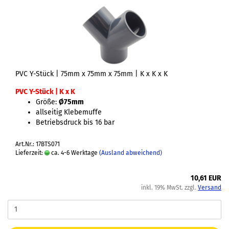
PVC Y-Stück | 75mm x 75mm x 75mm | K x K x K
PVC Y-Stück | K x K
Größe:
Ø75mm
allseitig Klebemuffe
Betriebsdruck bis 16 bar
Art.Nr.: 17BTS071
Lieferzeit:
ca. 4-6 Werktage
(Ausland abweichend)
10,61 EUR
inkl. 19% MwSt. zzgl.
Versand