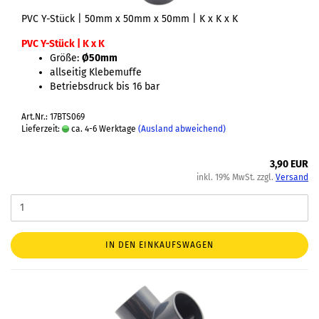
PVC Y-Stück | 50mm x 50mm x 50mm | K x K x K
PVC Y-Stück | K x K
Größe:
Ø50mm
allseitig Klebemuffe
Betriebsdruck bis 16 bar
Art.Nr.: 17BTS069
Lieferzeit:
ca. 4-6 Werktage
(Ausland abweichend)
3,90 EUR
inkl. 19% MwSt. zzgl.
Versand
IN DEN EINKAUFSWAGEN