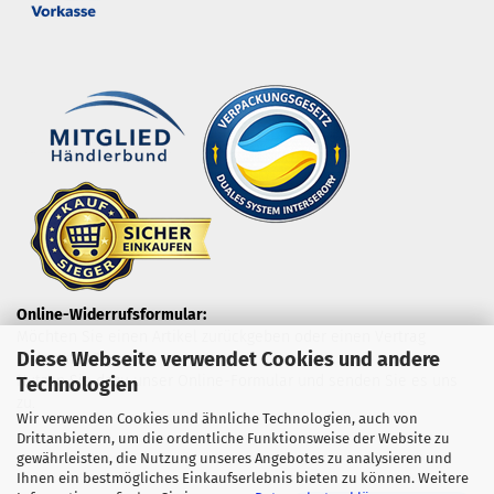
Online-Widerrufsformular:
Möchten Sie einen Artikel zurückgeben oder einen Vertrag
Diese Webseite verwendet Cookies und andere
widerrufen?
Nutzen Sie dazu unser Online-Formular und senden Sie es uns
Technologien
zu.
Wir verwenden Cookies und ähnliche Technologien, auch von
Drittanbietern, um die ordentliche Funktionsweise der Website zu
gewährleisten, die Nutzung unseres Angebotes zu analysieren und
Ihnen ein bestmögliches Einkaufserlebnis bieten zu können. Weitere