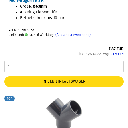
PVC Y-Bogen | K x K
Größe:
Ø63mm
allseitig Klebemuffe
Betriebsdruck bis 10 bar
Art.Nr.: 17BTS068
Lieferzeit:
ca. 4-6 Werktage
(Ausland abweichend)
7,87 EUR
inkl. 19% MwSt. zzgl.
Versand
IN DEN EINKAUFSWAGEN
TOP