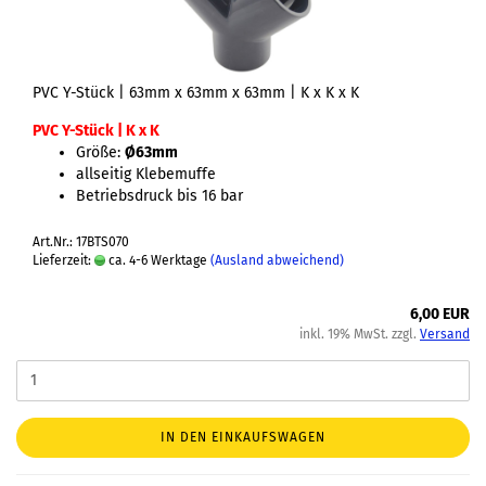
PVC Y-Stück | 63mm x 63mm x 63mm | K x K x K
PVC Y-Stück | K x K
Größe:
Ø63mm
allseitig Klebemuffe
Betriebsdruck bis 16 bar
Art.Nr.: 17BTS070
Lieferzeit:
ca. 4-6 Werktage
(Ausland abweichend)
6,00 EUR
inkl. 19% MwSt. zzgl.
Versand
IN DEN EINKAUFSWAGEN