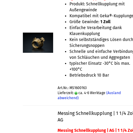
Produkt: Schnellkupplung mit
Außengewinde
Kompatibel mit Geka®-Kupplung
Größe Gewinde:
1 Zoll
Einfache Verarbeitung dank
Klauenkupplung
Kein selbstständiges Lösen durc
Sicherungsnoppen
Schnelle und einfache Verbindun
von Schläuchen und Aggregaten
typischer Einsatz -30°C bis max.
+100°C
Betriebsdruck 10 Bar
Art.Nr.: MS1600163
Lieferzeit:
ca. 4-6 Werktage
(Ausland
abweichend)
Messing Schnellkupplung | 1 1/4 Zol
AG
Messing Schnellkupplung | AG | 1 1/4 Zol