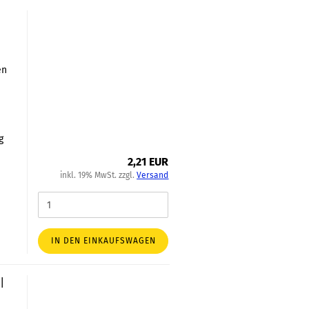
en
h
g
2,21 EUR
inkl. 19% MwSt. zzgl.
Versand
IN DEN EINKAUFSWAGEN
|