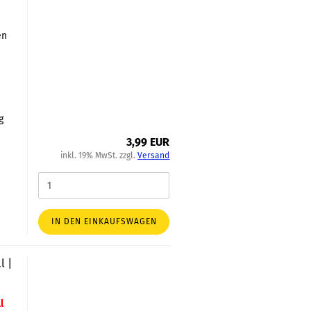
en
h
g
3,99 EUR
inkl. 19% MwSt. zzgl.
Versand
IN DEN EINKAUFSWAGEN
l |
l