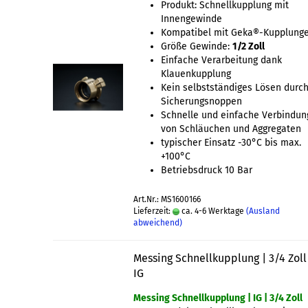
Produkt: Schnellkupplung mit
Innengewinde
Kompatibel mit Geka®-Kupplung
Größe Gewinde:
1/2 Zoll
Einfache Verarbeitung dank
Klauenkupplung
Kein selbstständiges Lösen durc
Sicherungsnoppen
Schnelle und einfache Verbindun
von Schläuchen und Aggregaten
typischer Einsatz -30°C bis max.
+100°C
Betriebsdruck 10 Bar
Art.Nr.: MS1600166
Lieferzeit:
ca. 4-6 Werktage
(Ausland
abweichend)
Messing Schnellkupplung | 3/4 Zoll
IG
Messing Schnellkupplung | IG | 3/4 Zoll