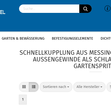
GARTEN & BEWÄSSERUNG
BEFESTIGUNGSELEMENTE
DICHT
»
»
»
Startseite
Sanitär
Messing Fittings
Messing Schne
SCHNELLKUPPLUNG AUS MESSING
AUSSENGEWINDE ALS SCHLA
ARTENSPRITZ
Sortieren nach
Alle Hersteller
1