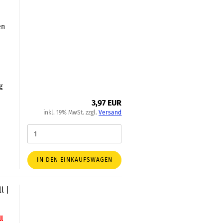
en
h
g
3,97 EUR
inkl. 19% MwSt. zzgl.
Versand
IN DEN EINKAUFSWAGEN
l |
l