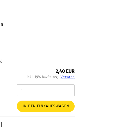
en
h
g
2,40 EUR
inkl. 19% MwSt. zzgl.
Versand
IN DEN EINKAUFSWAGEN
 |