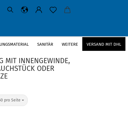
UNGSMATERIAL
SANITÄR
WEITERE
VERSAND MIT DHL
llkupplung
 MIT INNENGEWINDE,
UCHSTÜCK ODER G
E
50 pro Seite