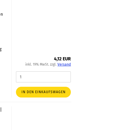
en
h
g
4,12 EUR
inkl. 19% MwSt. zzgl.
Versand
IN DEN EINKAUFSWAGEN
|