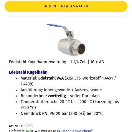
IN DEN EINKAUFSWAGEN
Edelstahl Kugelhahn zweiteilig | 1 1/4 Zoll | IG x AG
Edelstahl Kugelhahn
Material:
Edelstahl V4A
(AISI 316, Werkstoff 1.4401 /
1.4408)
Ausführung: Innengewinde x Außengewinde
Besonderheit:
zweiteilig
- voller Durchlass
Temperaturbereich: -20 °C bis +200 °C (kurzzeitig bis
+220 °C)
Nenndruck PN: PN 20 bar (300 psi) bei 20°C
Art.Nr.: 1100.619
Lieferzeit:
ca. 4-6 Werktage
(Ausland abweichend)