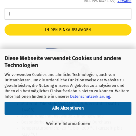
inkl. 19% MwSt. zzgl.
Versand
IN DEN EINKAUFSWAGEN
Diese Webseite verwendet Cookies und andere
Technologien
Wir verwenden Cookies und ähnliche Technologien, auch von
Drittanbietern, um die ordentliche Funktionsweise der Website zu
gewährleisten, die Nutzung unseres Angebotes zu analysieren und
Edelstahl Kugelhahn einteilig | 1 Zoll | IG x IG
Ihnen ein bestmögliches Einkaufserlebnis bieten zu können. Weitere
Informationen finden Sie in unserer
Datenschutzerklärung
.
Edelstahl Kugelhahn
Material:
Edelstahl V4A
(AISI 316, Werkstoff 1.4401 /
Alle Akzeptieren
1.4408)
Ausführung: Innengewinde x Innengewinde
Besonderheit:
einteilig
- reduzierter Durchlass
Weitere Informationen
Temperaturbereich: -20 °C bis +200 °C (kurzzeitig bis
+220 °C)