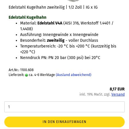
Edelstahl Kugelhahn zweiteilig | 1/2 Zoll | IG x IG
Edelstahl Kugelhahn
Material:
Edelstahl V4A
(AISI 316, Werkstoff 1.4401 /
1.4408)
Ausführung: Innengewinde x Innengewinde
Besonderheit:
zweiteilig
- voller Durchlass
Temperaturbereich: -20 °C bis +200 °C (kurzzeitig bis
+220 °C)
Nenndruck PN: PN 20 bar (300 psi) bei 20°C
Art.Nr.: 1100.608
Lieferzeit:
ca. 4-6 Werktage
(Ausland abweichend)
8,17 EUR
inkl. 19% MwSt. zzgl.
Versand
IN DEN EINKAUFSWAGEN