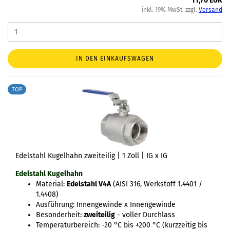
11,70 EUR
inkl. 19% MwSt. zzgl.
Versand
IN DEN EINKAUFSWAGEN
TOP
Edelstahl Kugelhahn zweiteilig | 1 Zoll | IG x IG
Edelstahl Kugelhahn
Material:
Edelstahl V4A
(AISI 316, Werkstoff 1.4401 /
1.4408)
Ausführung: Innengewinde x Innengewinde
Besonderheit:
zweiteilig
- voller Durchlass
Temperaturbereich: -20 °C bis +200 °C (kurzzeitig bis