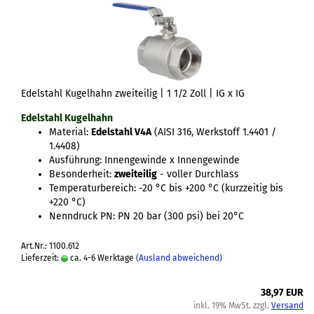
Edelstahl Kugelhahn zweiteilig | 1 1/2 Zoll | IG x IG
Edelstahl Kugelhahn
Material:
Edelstahl V4A
(AISI 316, Werkstoff 1.4401 /
1.4408)
Ausführung: Innengewinde x Innengewinde
Besonderheit:
zweiteilig
- voller Durchlass
Temperaturbereich: -20 °C bis +200 °C (kurzzeitig bis
+220 °C)
Nenndruck PN: PN 20 bar (300 psi) bei 20°C
Art.Nr.: 1100.612
Lieferzeit:
ca. 4-6 Werktage
(Ausland abweichend)
38,97 EUR
inkl. 19% MwSt. zzgl.
Versand