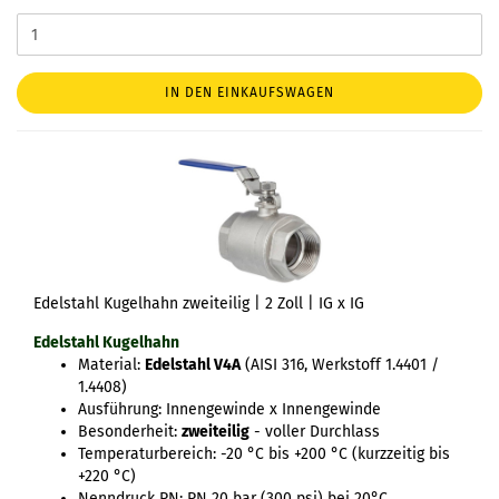
IN DEN EINKAUFSWAGEN
Edelstahl Kugelhahn zweiteilig | 2 Zoll | IG x IG
Edelstahl Kugelhahn
Material:
Edelstahl V4A
(AISI 316, Werkstoff 1.4401 /
1.4408)
Ausführung: Innengewinde x Innengewinde
Besonderheit:
zweiteilig
- voller Durchlass
Temperaturbereich: -20 °C bis +200 °C (kurzzeitig bis
+220 °C)
Nenndruck PN: PN 20 bar (300 psi) bei 20°C