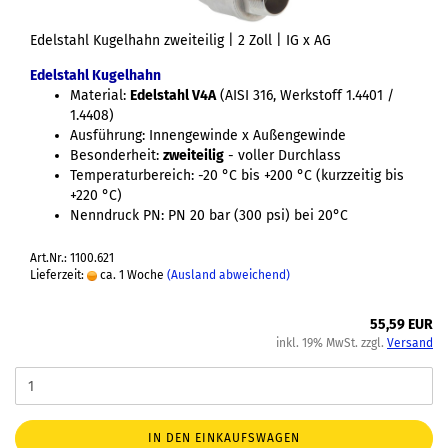
Edelstahl Kugelhahn zweiteilig | 2 Zoll | IG x AG
Edelstahl Kugelhahn
Material:
Edelstahl V4A
(AISI 316, Werkstoff 1.4401 /
1.4408)
Ausführung: Innengewinde x Außengewinde
Besonderheit:
zweiteilig
- voller Durchlass
Temperaturbereich: -20 °C bis +200 °C (kurzzeitig bis
+220 °C)
Nenndruck PN: PN 20 bar (300 psi) bei 20°C
Art.Nr.: 1100.621
Lieferzeit:
ca. 1 Woche
(Ausland abweichend)
55,59 EUR
inkl. 19% MwSt. zzgl.
Versand
IN DEN EINKAUFSWAGEN