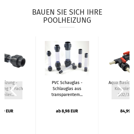
BAUEN SIE SICH IHRE
POOLHEIZUNG
heizung -
PVC Schauglas -
Aqua Basic B
rung 1- Fach
Schlauglas aus
Kompletts
teiler...
transparentem...
Ø32/38m
,79 EUR
ab 8,98 EUR
84,99 