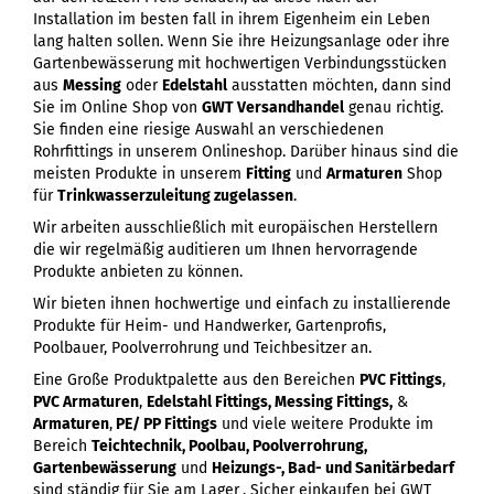
Installation im besten fall in ihrem Eigenheim ein Leben
lang halten sollen. Wenn Sie ihre Heizungsanlage oder ihre
Gartenbewässerung mit hochwertigen Verbindungsstücken
aus
Messing
oder
Edelstahl
ausstatten möchten, dann sind
Sie im Online Shop von
GWT Versandhandel
genau richtig.
Sie finden eine riesige Auswahl an verschiedenen
Rohrfittings in unserem Onlineshop. Darüber hinaus sind die
meisten Produkte in unserem
Fitting
und
Armaturen
Shop
für
Trinkwasserzuleitung zugelassen
.
Wir arbeiten ausschließlich mit europäischen Herstellern
die wir regelmäßig auditieren um Ihnen hervorragende
Produkte anbieten zu können.
Wir bieten ihnen hochwertige und einfach zu installierende
Produkte für Heim- und Handwerker, Gartenprofis,
Poolbauer, Poolverrohrung und Teichbesitzer an.
Eine Große Produktpalette aus den Bereichen
PVC Fittings
,
PVC Armaturen
,
Edelstahl Fittings, Messing Fittings,
&
Armaturen
,
PE/ PP Fittings
und viele weitere Produkte im
Bereich
Teichtechnik, Poolbau, Poolverrohrung,
Gartenbewässerung
und
Heizungs-, Bad- und Sanitärbedarf
sind ständig für Sie am Lager
. Sicher einkaufen bei GWT