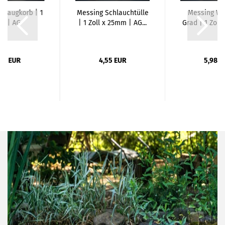
l Saugkorb | 1
Messing Schlauchtülle
Messing Wi
ll | AG
| 1 Zoll x 25mm | AG...
Grad | 1 Zoll |
,34 EUR
4,55 EUR
5,98 E