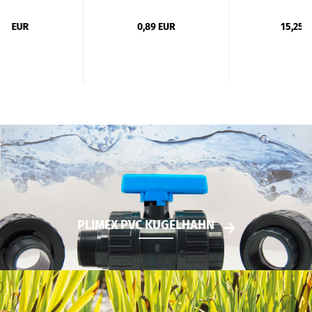
,67 EUR
0,89 EUR
15,25 
PLIMEX PVC KUGELHAHN