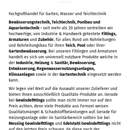
Fachgroßhandel für Garten, Wasser und Teichtechnik
Bewässerungstechnik, Teichtechnik, Poolbau und
Aquarientechnik -
seit mehr als 20 Jahren vertreiben wir
hochwertige, von Industrie & Handwerk getestete
Fittings,
Armaturen
und
Zubehör
, für alles Rund um Rohrleitungen
und Rohrleitungsbau für ihren
Teich
,
Pool
oder ihrer
Gartenbewässerung
. Bei unseren Fittingen und Armaturen
handelt es sich um universell nutzbare Produkte welche in
der
Industrie, Heizung
&
Sanitär, Bewässerung,
Entwässerung, Regenwassernutzungsanlagen,
Klimaanlagen
sowie in der
Gartentechnik
eingesetzt werden
kann.
Wir legen viel Wert auf die Auswahl unserer Zulieferer und
bieten Ihnen ausschließlich Qualitäts-Produkte an. Gerade
bei
Gewindefittings
sollte man nicht immer nur auf den
Preis achten, denn viele Produkte aus Fernost weisen
Qualitätsmängel & Schadstoffbelastungen auf. Gerade für
Heizungsanlage oder im Sanitärbereich sollten Sie bei
Messing Gewindefittings
und
Edelstahl Gewindefittings
nicht
auf den letzten Preis schauen, da diese nach der