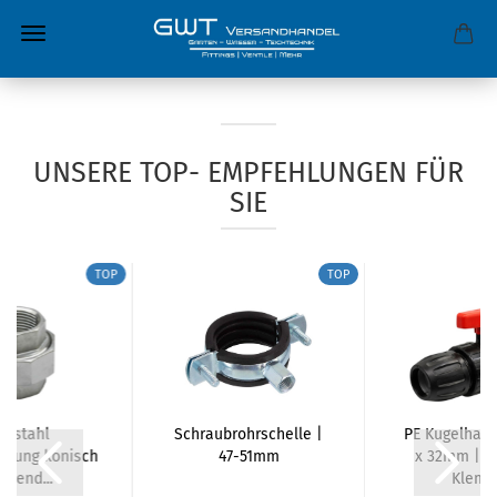
UNSERE TOP- EMPFEHLUNGEN FÜR
SIE
TOP
TOP
elstahl
Schraubrohrschelle |
PE Kugelhah
ubung konisch
47-51mm
x 32mm | K
htend...
Klemm.