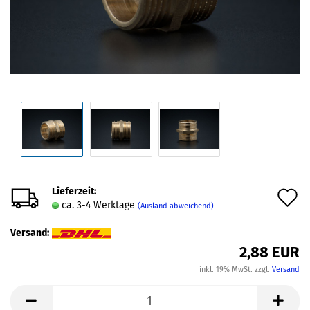
Lieferzeit:
A
ca. 3-4 Werktage
(Ausland abweichend)
d
Versand:
M
2,88 EUR
inkl. 19% MwSt. zzgl.
Versand