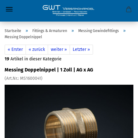
»
»
»
Startseite
Fittings & Armaturen
Messing Gewindefittings
Messing Doppelnippel
« Erster
« zurück
weiter »
Letzter »
19
Artikel in dieser Kategorie
Messing Doppelnippel | 1 Zoll | AG x AG
(Art.Nr.:
MS1600041
)