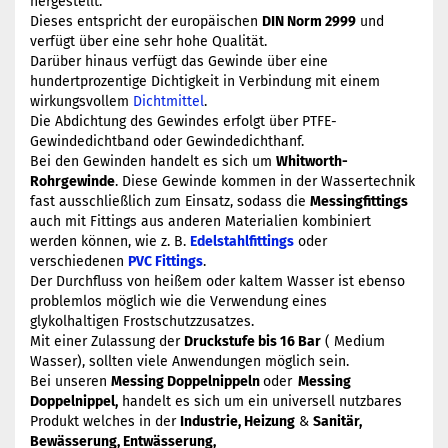
hergestellt.
Dieses entspricht der europäischen
DIN Norm 2999
und
verfügt über eine sehr hohe Qualität.
Darüber hinaus verfügt das Gewinde über eine
hundertprozentige Dichtigkeit in Verbindung mit einem
wirkungsvollem
Dichtmittel
.
Die Abdichtung des Gewindes erfolgt über PTFE-
Gewindedichtband oder Gewindedichthanf.
Bei den Gewinden handelt es sich um
Whitworth-
Rohrgewinde
. Diese Gewinde kommen in der Wassertechnik
fast ausschließlich zum Einsatz, sodass die
Messingfittings
auch mit Fittings aus anderen Materialien kombiniert
werden können, wie z. B.
Edelstahlfittings
oder
verschiedenen
PVC Fittings
.
Der Durchfluss von heißem oder kaltem Wasser ist ebenso
problemlos möglich wie die Verwendung eines
glykolhaltigen Frostschutzzusatzes.
Mit einer Zulassung der
Druckstufe bis 16 Bar
( Medium
Wasser), sollten viele Anwendungen möglich sein.
Bei unseren
Messing Doppelnippeln
oder
Messing
Doppelnippel,
handelt es sich um ein universell nutzbares
Produkt welches in der
Industrie, Heizung
&
Sanitär,
Bewässerung, Entwässerung,