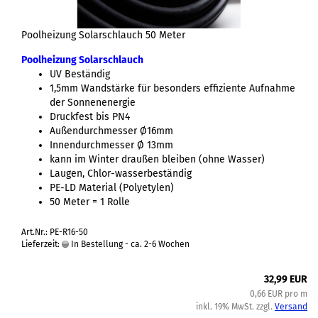
Poolheizung Solarschlauch 50 Meter
Poolheizung Solarschlauch
UV Beständig
1,5mm Wandstärke für besonders effiziente Aufnahme
der Sonnenenergie
Druckfest bis PN4
Außendurchmesser Ø16mm
Innendurchmesser Ø 13mm
kann im Winter draußen bleiben (ohne Wasser)
Laugen, Chlor-wasserbeständig
PE-LD Material (Polyetylen)
50 Meter = 1 Rolle
Art.Nr.: PE-R16-50
Lieferzeit:
In Bestellung - ca. 2-6 Wochen
32,99 EUR
0,66 EUR pro m
inkl. 19% MwSt. zzgl.
Versand