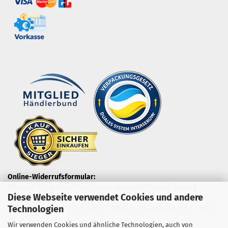
Online-Widerrufsformular:
Möchten Sie einen Artikel zurückgeben oder einen Vertrag
Diese Webseite verwendet Cookies und andere
widerrufen?
Nutzen Sie dazu unser Online-Formular und senden Sie es uns
Technologien
zu.
Wir verwenden Cookies und ähnliche Technologien, auch von