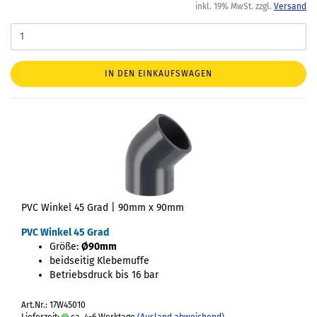
inkl. 19% MwSt. zzgl.
Versand
IN DEN EINKAUFSWAGEN
PVC Winkel 45 Grad | 90mm x 90mm
PVC Winkel 45 Grad
Größe:
Ø90mm
beidseitig Klebemuffe
Betriebsdruck bis 16 bar
Art.Nr.: 17W45010
Lieferzeit:
ca. 4-6 Werktage
(Ausland abweichend)