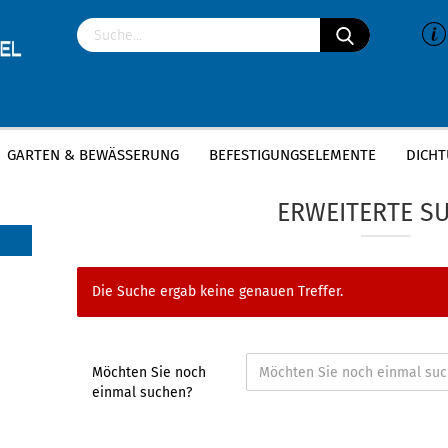
GARTEN & BEWÄSSERUNG
BEFESTIGUNGSELEMENTE
DICHT
»
»
»
Startseite
Sanitär
Siphons und Sanitärartikel
Fla
ERWEITERTE S
Die Suche ergab keine genauen Treffer.
Möchten Sie noch
einmal suchen?