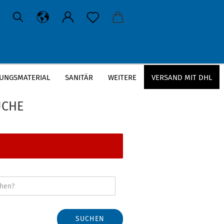
UNGSMATERIAL
SANITÄR
WEITERE
VERSAND MIT DHL
schensiphon
UCHE
SUCHEN