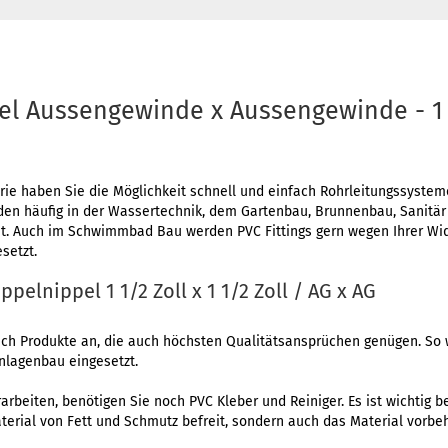
l Aussengewinde x Aussengewinde - 1 1/
erie haben Sie die Möglichkeit schnell und einfach Rohrleitungssyste
erden häufig in der Wassertechnik, dem Gartenbau, Brunnenbau, Sanitä
. Auch im Schwimmbad Bau werden PVC Fittings gern wegen Ihrer Wid
setzt.
ppelnippel 1 1/2 Zoll x 1 1/2 Zoll / AG x AG
lich Produkte an, die auch höchsten Qualitätsansprüchen genügen. So 
nlagenbau eingesetzt.
rarbeiten, benötigen Sie noch PVC Kleber und Reiniger. Es ist wichtig 
aterial von Fett und Schmutz befreit, sondern auch das Material vorbe