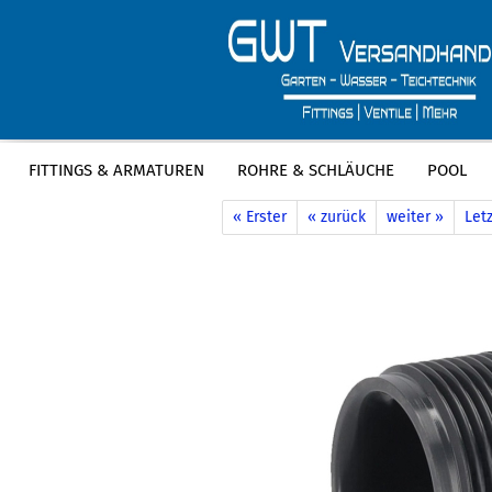
FITTINGS & ARMATUREN
ROHRE & SCHLÄUCHE
POOL
»
»
Startseite
Fittings & Armaturen
P
« Erster
« zurück
weiter »
Letz