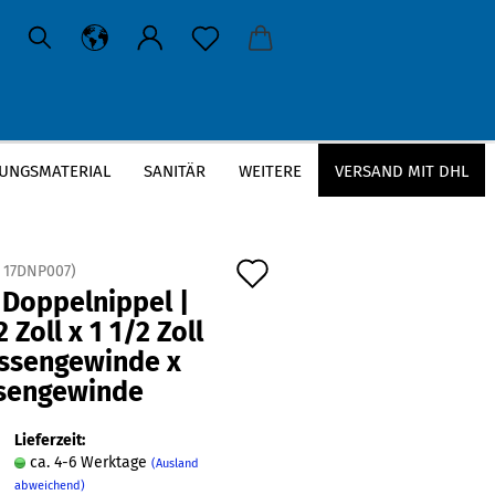
UNGSMATERIAL
SANITÄR
WEITERE
VERSAND MIT DHL
 Zoll | Aussengewinde x Aussengewinde
Auf
:
17DNP007
)
 Doppelnippel |
den
2 Zoll x 1 1/2 Zoll
Merkzettel
ussengewinde x
sengewinde
Lieferzeit:
ca. 4-6 Werktage
(Ausland
abweichend)