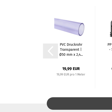
Edelstahl
PVC Druckrohr
PP
Stopfen | 3/8
Transparent |
-
Zoll | AG
Ø50 mm x 2,4...
0,89 EUR
19,99 EUR
19,99 EUR pro 1 Meter