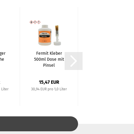
ger
Fermit Kleber
PVC
che
500ml Dose mit
Reduziernippel
Pinsel
| 1 1/2 Zoll x 3/4
Zoll...
R
15,47 EUR
2,68 EUR
 Liter
30,94 EUR pro 1,0 Liter