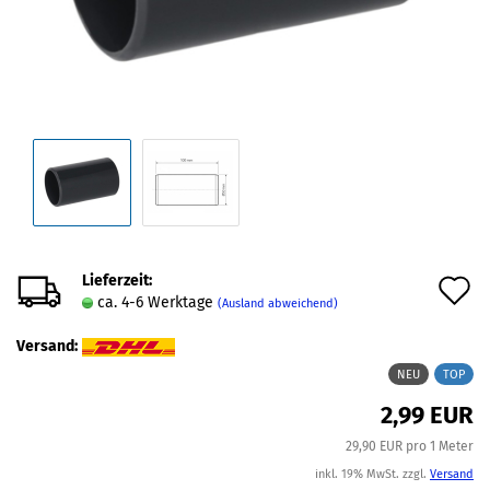
Lieferzeit:
A
ca. 4-6 Werktage
(Ausland abweichend)
d
Versand:
M
NEU
TOP
2,99 EUR
29,90 EUR pro 1 Meter
inkl. 19% MwSt. zzgl.
Versand