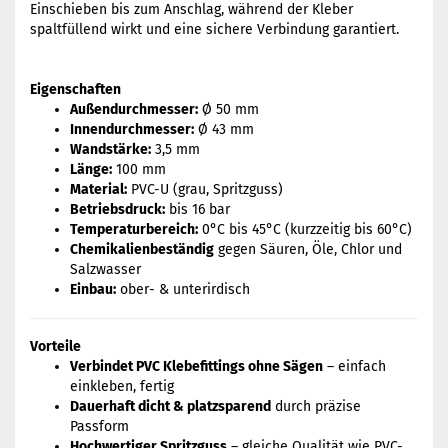
Einschieben bis zum Anschlag, während der Kleber
spaltfüllend wirkt und eine sichere Verbindung garantiert.
Eigenschaften
Außendurchmesser:
Ø 50 mm
Innendurchmesser:
Ø 43 mm
Wandstärke:
3,5 mm
Länge:
100 mm
Material:
PVC-U (grau, Spritzguss)
Betriebsdruck:
bis 16 bar
Temperaturbereich:
0°C bis 45°C (kurzzeitig bis 60°C)
Chemikalienbeständig
gegen Säuren, Öle, Chlor und
Salzwasser
Einbau:
ober- & unterirdisch
Vorteile
Verbindet PVC Klebefittings ohne Sägen
– einfach
einkleben, fertig
Dauerhaft dicht & platzsparend
durch präzise
Passform
Hochwertiger Spritzguss
– gleiche Qualität wie PVC-