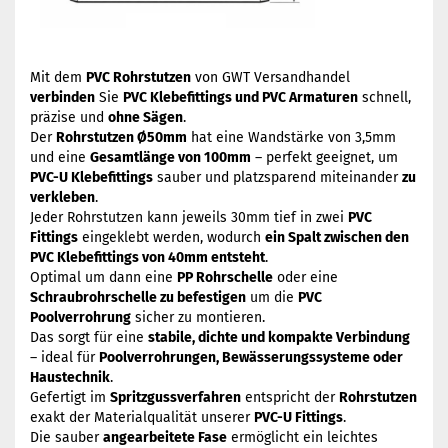
Mit dem
PVC Rohrstutzen
von GWT Versandhandel
verbinden
Sie
PVC Klebefittings und PVC Armaturen
schnell,
präzise und
ohne Sägen
.
Der
Rohrstutzen Ø50mm
hat eine Wandstärke von 3,5mm
und eine
Gesamtlänge von 100mm
– perfekt geeignet, um
PVC-U Klebefittings
sauber und platzsparend miteinander
zu
verkleben
.
Jeder Rohrstutzen kann jeweils 30mm tief in zwei
PVC
Fittings
eingeklebt werden, wodurch
ein Spalt zwischen den
PVC Klebefittings von 40mm entsteht
.
Optimal um dann eine
PP Rohrschelle
oder eine
Schraubrohrschelle zu befestigen
um die
PVC
Poolverrohrung
sicher zu montieren.
Das sorgt für eine
stabile, dichte und kompakte Verbindung
– ideal für
Poolverrohrungen, Bewässerungssysteme oder
Haustechnik
.
Gefertigt im
Spritzgussverfahren
entspricht der
Rohrstutzen
exakt der Materialqualität unserer
PVC-U Fittings
.
Die sauber
angearbeitete Fase
ermöglicht ein leichtes