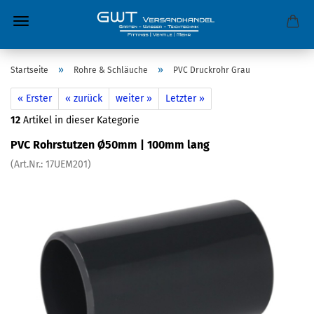
»
»
Startseite
Rohre & Schläuche
PVC Druckrohr Grau
« Erster
« zurück
weiter »
Letzter »
12
Artikel in dieser Kategorie
PVC Rohrstutzen Ø50mm | 100mm lang
(Art.Nr.:
17UEM201
)