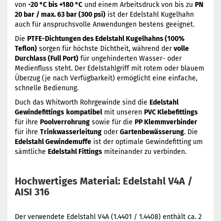
von
-20 °C bis +180 °C
und einem Arbeitsdruck von bis zu
PN
20 bar / max. 63 bar (300 psi)
ist der Edelstahl Kugelhahn
auch für anspruchsvolle Anwendungen bestens geeignet.
Die
PTFE-Dichtungen des Edelstahl Kugelhahns (100%
Teflon)
sorgen für höchste Dichtheit, während der
volle
Durchlass (Full Port)
für ungehinderten Wasser- oder
Medienfluss steht. Der Edelstahlgriff mit rotem oder blauem
Überzug (je nach Verfügbarkeit) ermöglicht eine einfache,
schnelle Bedienung.
Duch das Whitworth Rohrgewinde sind die
Edelstahl
Gewindefittings
kompatibel
mit unseren
PVC Klebefittings
für ihre
Poolverrohrung
sowie für die
PP Klemmverbinder
für ihre
Trinkwasserleitung
oder
Gartenbewässerung
. Die
Edelstahl Gewindemuffe
ist der optimale Gewindefitting um
sämtliche
Edelstahl Fittings
miteinander zu verbinden.
Hochwertiges Material: Edelstahl V4A /
AISI 316
Der verwendete Edelstahl V4A (1.4401 / 1.4408) enthält ca. 2