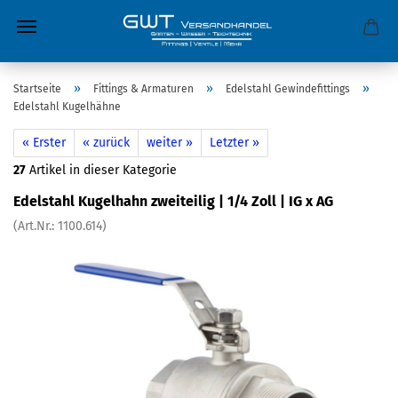
»
»
»
Startseite
Fittings & Armaturen
Edelstahl Gewindefittings
Edelstahl Kugelhähne
« Erster
« zurück
weiter »
Letzter »
27
Artikel in dieser Kategorie
Edelstahl Kugelhahn zweiteilig | 1/4 Zoll | IG x AG
(Art.Nr.:
1100.614
)