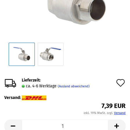
Lieferzeit:
A
ca. 4-6 Werktage
(Ausland abweichend)
d
Versand:
M
7,39 EUR
inkl. 19% MwSt. zzgl.
Versand