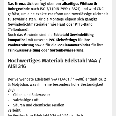
Das
Kreuzstück
verfügt über ein
allseitiges Whitworth
Rohrgewinde
nach ISO 7/1 (DIN 2999 / BS21) und wird CNC-
gefräst, um eine exakte Passform und zuverlässige Dichtheit
zu gewährleisten. Für die Montage eignen sich gängige
Gewindedichtmaterialien wie Hanf oder PTFE-Band
(Teflonband).
Duch das Gewinde sind die
Edelstahl Gewindefitting
kompatibel
mit unseren
PVC Klebefittings
für ihre
Poolverrohrung
sowie für die
PP Klemmverbinder
für ihre
Trinkwasserleitung
oder
Gartenbewässerung
.
Hochwertiges Material: Edelstahl V4A /
AISI 316
Der verwendete Edelstahl V4A (1.4401 / 1.4408) enthält ca. 2
% Molybdän, was ihm eine besonders hohe Beständigkeit
gegen:
• Chlor- und Salzwasser
• salzhaltige Luft
• Säuren und chemische Medien
verleiht.
Im Vergleich zu Edelstahl V2A ist V4A deutlich