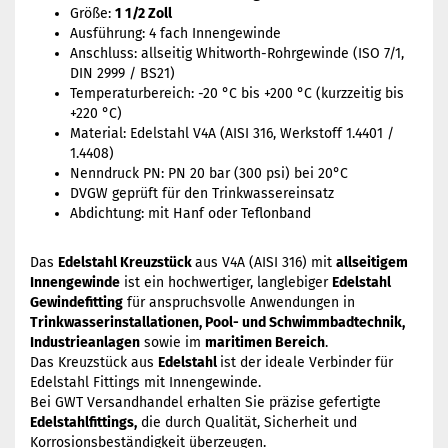
Größe:
1 1/2 Zoll
Ausführung: 4 fach Innengewinde
Anschluss: allseitig Whitworth-Rohrgewinde (ISO 7/1,
DIN 2999 / BS21)
Temperaturbereich: -20 °C bis +200 °C (kurzzeitig bis
+220 °C)
Material: Edelstahl V4A (AISI 316, Werkstoff 1.4401 /
1.4408)
Nenndruck PN: PN 20 bar (300 psi) bei 20°C
DVGW geprüft für den Trinkwassereinsatz
Abdichtung: mit Hanf oder Teflonband
Das
Edelstahl Kreuzstück
aus V4A (AISI 316) mit
allseitigem
Innengewinde
ist ein hochwertiger, langlebiger
Edelstahl
Gewindefitting
für anspruchsvolle Anwendungen in
Trinkwasserinstallationen, Pool- und Schwimmbadtechnik,
Industrieanlagen
sowie im
maritimen Bereich
.
Das Kreuzstück aus
Edelstahl
ist der ideale Verbinder für
Edelstahl Fittings mit Innengewinde.
Bei GWT Versandhandel erhalten Sie präzise gefertigte
Edelstahlfittings,
die durch Qualität, Sicherheit und
Korrosionsbeständigkeit überzeugen.