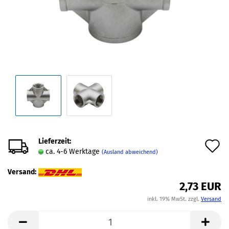
Lieferzeit:
A
ca. 4-6 Werktage
(Ausland abweichend)
d
Versand:
M
2,73 EUR
inkl. 19% MwSt. zzgl.
Versand