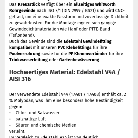
Das
Kreuzstück
verfügt über ein
allseitiges Whitworth
Rohrgewinde
nach ISO 7/1 (DIN 2999 / BS21) und wird CNC-
gefräst, um eine exakte Passform und zuverlässige Dichtheit
zu gewährleisten. Für die Montage eignen sich gängige
Gewindedichtmaterialien wie Hanf oder PTFE-Band
(Teflonband).
Duch das Gewinde sind die
Edelstahl Gewindefitting
kompatibel
mit unseren
PVC Klebefittings
für ihre
Poolverrohrung
sowie für die
PP Klemmverbinder
für ihre
Trinkwasserleitung
oder
Gartenbewässerung
.
Hochwertiges Material: Edelstahl V4A /
AISI 316
Der verwendete Edelstahl V4A (1.4401 / 1.4408) enthält ca. 2
% Molybdän, was ihm eine besonders hohe Beständigkeit
gegen:
• Chlor- und Salzwasser
• salzhaltige Luft
• Säuren und chemische Medien
verleiht.
Im Vergleich zu Edelstahl V2A ist V4A deutlich