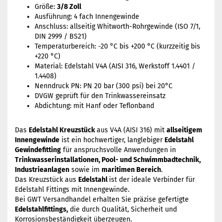
Größe:
3/8 Zoll
Ausführung: 4 fach Innengewinde
Anschluss: allseitig Whitworth-Rohrgewinde (ISO 7/1,
DIN 2999 / BS21)
Temperaturbereich: -20 °C bis +200 °C (kurzzeitig bis
+220 °C)
Material: Edelstahl V4A (AISI 316, Werkstoff 1.4401 /
1.4408)
Nenndruck PN: PN 20 bar (300 psi) bei 20°C
DVGW geprüft für den Trinkwassereinsatz
Abdichtung: mit Hanf oder Teflonband
Das
Edelstahl Kreuzstück
aus V4A (AISI 316) mit
allseitigem
Innengewinde
ist ein hochwertiger, langlebiger
Edelstahl
Gewindefitting
für anspruchsvolle Anwendungen in
Trinkwasserinstallationen, Pool- und Schwimmbadtechnik,
Industrieanlagen
sowie im
maritimen Bereich
.
Das Kreuzstück aus
Edelstahl
ist der ideale Verbinder für
Edelstahl Fittings mit Innengewinde.
Bei GWT Versandhandel erhalten Sie präzise gefertigte
Edelstahlfittings,
die durch Qualität, Sicherheit und
Korrosionsbeständigkeit überzeugen.