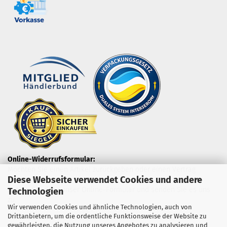
Online-Widerrufsformular:
Möchten Sie einen Artikel zurückgeben oder einen Vertrag
Diese Webseite verwendet Cookies und andere
widerrufen?
Nutzen Sie dazu unser Online-Formular und senden Sie es uns
Technologien
zu.
Wir verwenden Cookies und ähnliche Technologien, auch von
Drittanbietern, um die ordentliche Funktionsweise der Website zu
gewährleisten, die Nutzung unseres Angebotes zu analysieren und