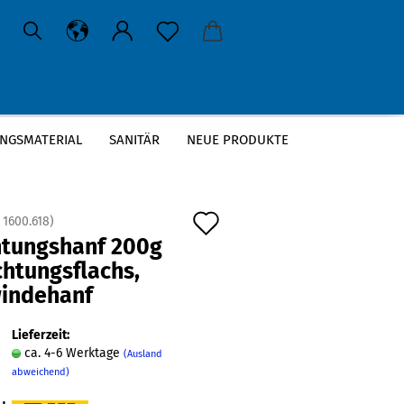
NGSMATERIAL
SANITÄR
NEUE PRODUKTE
VERSAND MIT DHL
Auf
:
1600.618
)
htungshanf 200g
den
chtungsflachs,
Merkzettel
indehanf
Lieferzeit:
ca. 4-6 Werktage
(Ausland
abweichend)