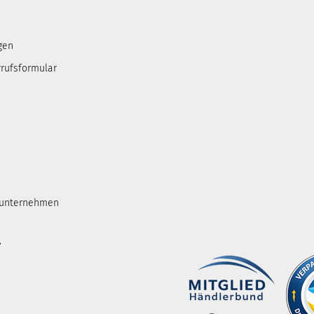
gen
rufsformular
tunternehmen
.