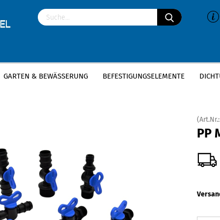
GARTEN & BEWÄSSERUNG
BEFESTIGUNGSELEMENTE
DICHT
»
PP Mini Kugelhahn
PP Mini Kugelhähne
(Art.Nr.
PP 
Versan