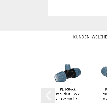
KUNDEN, WELCHE 
PE Rohr
PE T-Stück
P
Druckrohr |
Reduziert | 25 x
20m
25mm x 2,3mm
20 x 25mm | K...
x 
| 25m