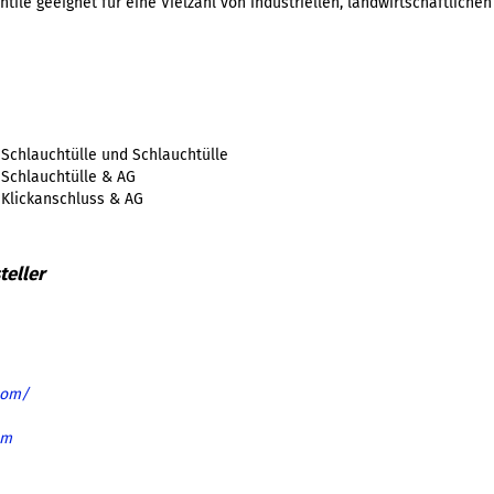
tile geeignet für eine Vielzahl von industriellen, landwirtschaftliche
 Schlauchtülle und Schlauchtülle
 Schlauchtülle & AG
 Klickanschluss & AG
com/
om