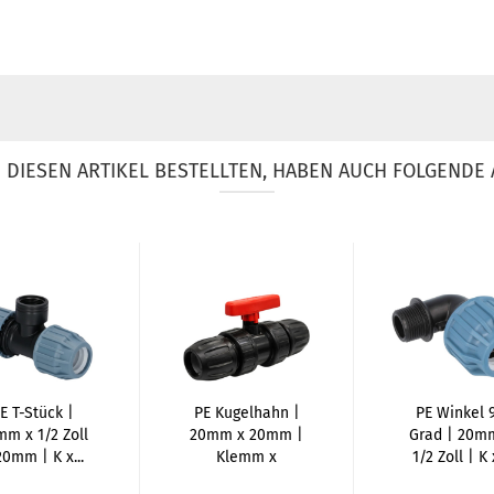
DIESEN ARTIKEL BESTELLTEN, HABEN AUCH FOLGENDE 
E T-Stück |
PE Kugelhahn |
PE Winkel 
m x 1/2 Zoll
20mm x 20mm |
Grad | 20m
20mm | K x...
Klemm x
1/2 Zoll | K x
Klemm...