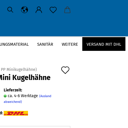
UNGSMATERIAL
SANITÄR
WEITERE
VERSAND MIT DHL
Auf
:
PP Minikugelhähne
)
Mini Kugelhähne
den
Merkzettel
Lieferzeit:
ca. 4-6 Werktage
(Ausland
abweichend)
d: