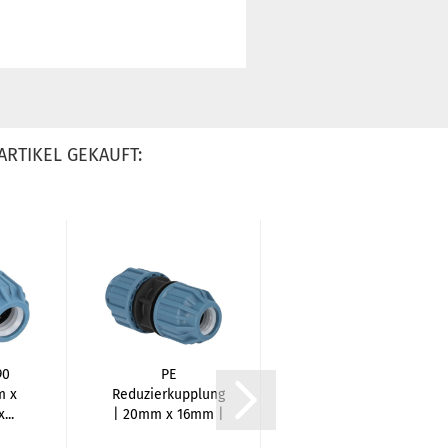
ARTIKEL GEKAUFT:
90
PE
PE
m x
Reduzierkupplung
Reduzierkupplung
...
| 20mm x 16mm |
| 25mm x 16mm |
K x KR...
K x KR...