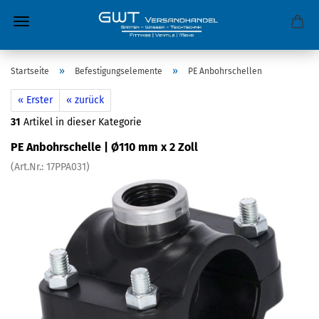
»
»
Startseite
Befestigungselemente
PE Anbohrschellen
« Erster
« zurück
31
Artikel in dieser Kategorie
PE Anbohrschelle | Ø110 mm x 2 Zoll
(Art.Nr.:
17PPA031
)