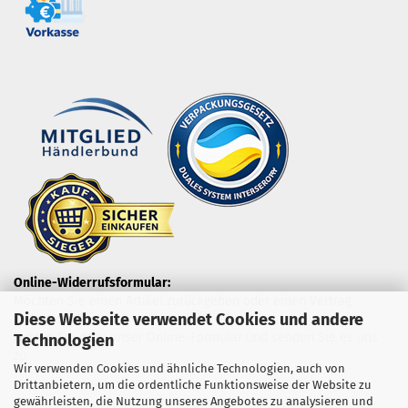
Online-Widerrufsformular:
Möchten Sie einen Artikel zurückgeben oder einen Vertrag
Diese Webseite verwendet Cookies und andere
widerrufen?
Nutzen Sie dazu unser Online-Formular und senden Sie es uns
Technologien
zu.
Wir verwenden Cookies und ähnliche Technologien, auch von
Drittanbietern, um die ordentliche Funktionsweise der Website zu
gewährleisten, die Nutzung unseres Angebotes zu analysieren und