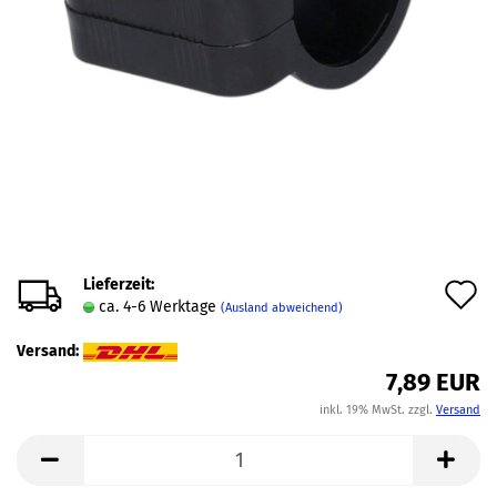
Lieferzeit:
A
ca. 4-6 Werktage
(Ausland abweichend)
d
Versand:
M
7,89 EUR
inkl. 19% MwSt. zzgl.
Versand