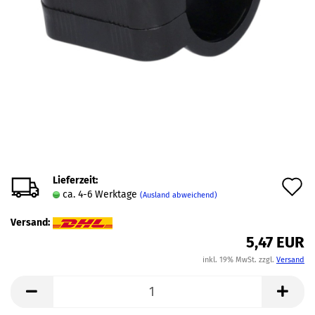
Lieferzeit:
A
ca. 4-6 Werktage
(Ausland abweichend)
d
Versand:
M
5,47 EUR
inkl. 19% MwSt. zzgl.
Versand