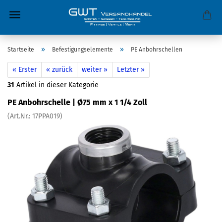
»
»
Startseite
Befestigungselemente
PE Anbohrschellen
« Erster
« zurück
weiter »
Letzter »
31
Artikel in dieser Kategorie
PE Anbohrschelle | Ø75 mm x 1 1/4 Zoll
(Art.Nr.:
17PPA019
)