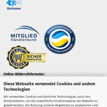
Online-Widerrufsformular:
Möchten Sie einen Artikel zurückgeben oder einen Vertrag
Diese Webseite verwendet Cookies und andere
widerrufen?
Nutzen Sie dazu unser Online-Formular und senden Sie es uns
Technologien
zu.
Wir verwenden Cookies und ähnliche Technologien, auch von
Drittanbietern, um die ordentliche Funktionsweise der Website zu
gewährleisten, die Nutzung unseres Angebotes zu analysieren und