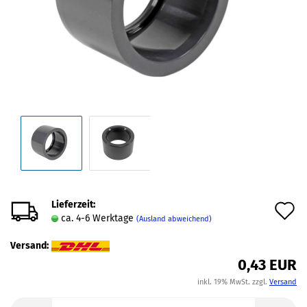
Lieferzeit:
A
ca. 4-6 Werktage
(Ausland abweichend)
d
Versand:
M
0,43 EUR
inkl. 19% MwSt. zzgl.
Versand