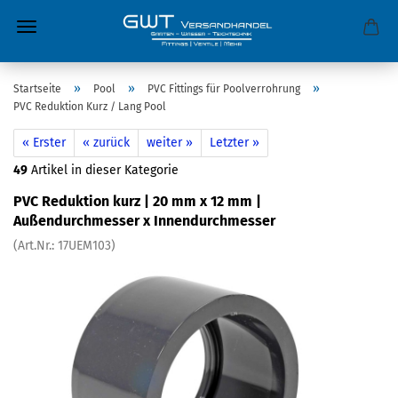
»
»
»
Startseite
Pool
PVC Fittings für Poolverrohrung
PVC Reduktion Kurz / Lang Pool
« Erster
« zurück
weiter »
Letzter »
49
Artikel in dieser Kategorie
PVC Reduktion kurz | 20 mm x 12 mm |
Außendurchmesser x Innendurchmesser
(Art.Nr.:
17UEM103
)