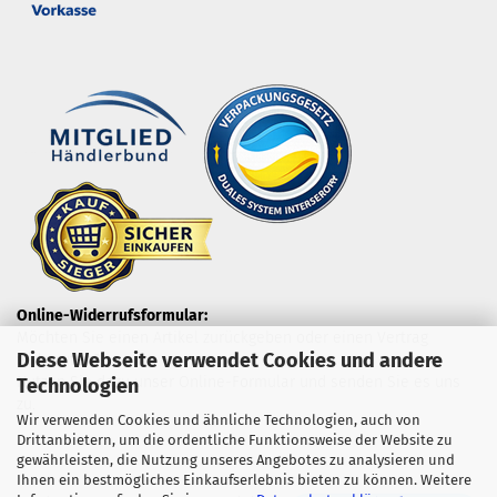
Online-Widerrufsformular:
Möchten Sie einen Artikel zurückgeben oder einen Vertrag
Diese Webseite verwendet Cookies und andere
widerrufen?
Nutzen Sie dazu unser Online-Formular und senden Sie es uns
Technologien
zu.
Wir verwenden Cookies und ähnliche Technologien, auch von
Drittanbietern, um die ordentliche Funktionsweise der Website zu
gewährleisten, die Nutzung unseres Angebotes zu analysieren und
Ihnen ein bestmögliches Einkaufserlebnis bieten zu können. Weitere