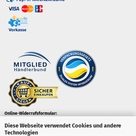
Online-Widerrufsformular:
Möchten Sie einen Artikel zurückgeben oder einen Vertrag
Diese Webseite verwendet Cookies und andere
widerrufen?
Nutzen Sie dazu unser Online-Formular und senden Sie es uns
Technologien