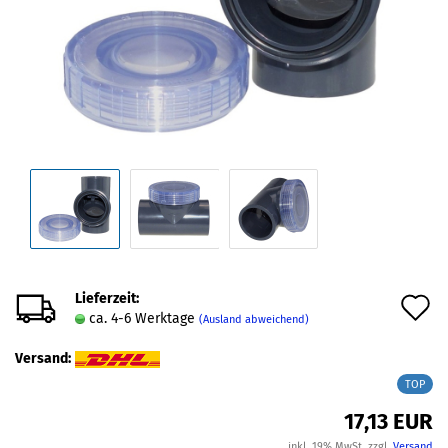
Lieferzeit:
A
ca. 4-6 Werktage
(Ausland abweichend)
d
Versand:
M
TOP
17,13 EUR
inkl. 19% MwSt. zzgl.
Versand