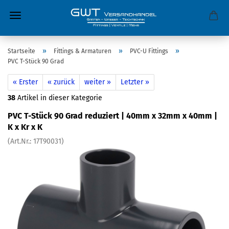
»
»
»
Startseite
Fittings & Armaturen
PVC-U Fittings
PVC T-Stück 90 Grad
« Erster
« zurück
weiter »
Letzter »
38
Artikel in dieser Kategorie
PVC T-Stück 90 Grad reduziert | 40mm x 32mm x 40mm |
K x Kr x K
(Art.Nr.:
17T90031
)