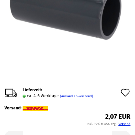
Lieferzeit:
A
ca. 4-6 Werktage
(Ausland abweichend)
d
Versand:
M
2,07 EUR
inkl. 19% MwSt. zzgl.
Versand