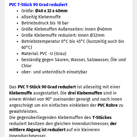
PVC T-Stück 90 Grad reduziert
Größe:
Ø40 x 32 x 40mm
allseitig Klebemuffe
Betriebsdruck bis 16 bar
Größe Klebmuffen Außenseiten: Innen Ø40mm
Größe Klebemuffe reduziert: Innen Ø32mm
Betriebstemperatur 0°C bis 45°C (kurzzeitig auch bis
60°C)
Material: PVC -U (Grau)
beständig gegen Säuren, Wasser, Salzwasser, Öle und
Chlor
ober- und unterirdisch einsetzbar
Das
PVC T-Stück 90 Grad reduziert
ist alleseitig mit einer
Klebemuffe
ausgestattet. Die
drei Klebemuffen
sind in
einem Winkel von 90° zueinander geneigt und nach innen
angeschrägt um ein einfaches einkleben der
PVC Rohre
zu
gewährleisten.
Die gegenüberliegenden Klebemuffen des
T-Stückes
reduziert besitzen den gleichen Innendurchmesser,
der
mittlere Abgang ist reduziert
auf ein kleineren
Innendurchmesser.