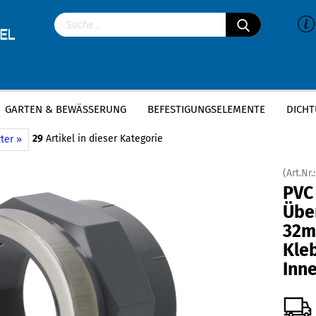
GARTEN & BEWÄSSERUNG
BEFESTIGUNGSELEMENTE
DICHT
»
»
VC-U Fittings
PVC Muffen
PVC Übergangsmuffe | 32mm x 1 Zoll | Kleb
29
Artikel in dieser Kategorie
ter »
(Art.Nr.
PVC
Übe
32mm
Kle
Inn