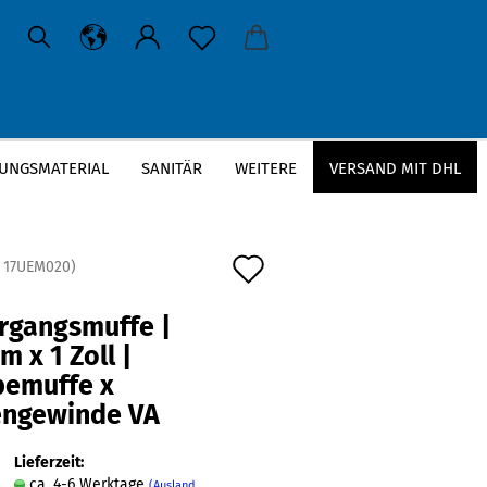
UNGSMATERIAL
SANITÄR
WEITERE
VERSAND MIT DHL
emuffe x Innengewinde VA
Auf
:
17UEM020
)
den
rgangsmuffe |
Merkzettel
 x 1 Zoll |
bemuffe x
engewinde VA
Lieferzeit:
ca. 4-6 Werktage
(Ausland