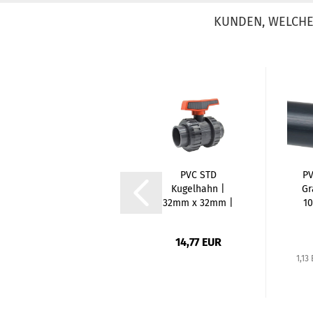
KUNDEN, WELCHE 
PVC Winkel 90
PVC STD
PV
Grad | 25mm x
Kugelhahn |
Gr
3/4 Zoll |
32mm x 32mm |
1
Klebemuffe...
Klebemuffe...
1,90 EUR
14,77 EUR
1,13