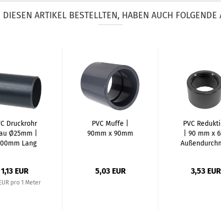
DIESEN ARTIKEL BESTELLTEN, HABEN AUCH FOLGENDE 
C Druckrohr
PVC Muffe |
PVC Redukti
au Ø25mm |
90mm x 90mm
| 90 mm x 
000mm Lang
Außendurchm
1,13 EUR
5,03 EUR
3,53 EUR
 EUR pro 1 Meter