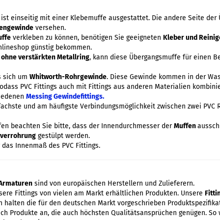
ist einseitig mit einer Klebemuffe ausgestattet. Die andere Seite der
nengewinde
versehen.
ffe
verkleben zu können, benötigen Sie geeigneten
Kleber und Reinig
Onlineshop günstig bekommen.
n
ohne verstärkten Metallring
, kann diese Übergangsmuffe für einen B
s sich um
Whitworth-Rohrgewinde
. Diese Gewinde kommen in der Was
sodass PVC Fittings auch mit Fittings aus anderen Materialien kombinie
hiedenen
Messing Gewindefittings.
fachste und am häufigste Verbindungsmöglichkeit zwischen zwei PVC R
ffen beachten Sie bitte, dass der Innendurchmesser der
Muffen
aussch
lverrohrung
gestülpt werden.
 das Innenmaß des PVC Fittings.
Armaturen
sind von europäischen Herstellern und Zulieferern.
ere Fittings von vielen am Markt erhältlichen Produkten. Unsere
Fitt
 halten die für den deutschen Markt vorgeschrieben Produktspezifikat
lich Produkte an, die auch höchsten Qualitätsansprüchen genügen. So 