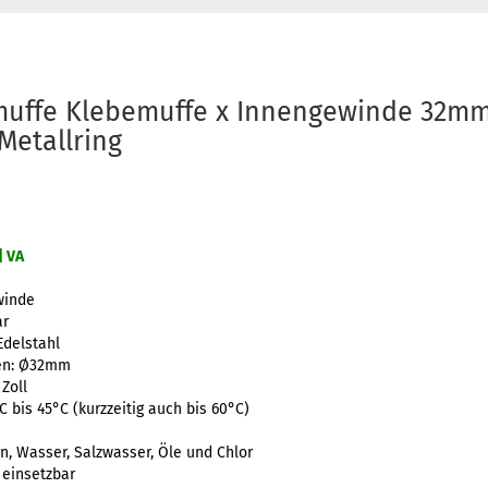
uffe Klebemuffe x Innengewinde 32mm 
Metallring
| VA
winde
ar
Edelstahl
en: Ø32mm
Zoll
 bis 45°C (kurzzeitig auch bis 60°C)
)
, Wasser, Salzwasser, Öle und Chlor
 einsetzbar