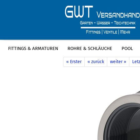
FITTINGS & ARMATUREN
ROHRE & SCHLÄUCHE
POOL
»
»
Startseite
Fittings & Armaturen
P
« Erster
« zurück
weiter »
Letz