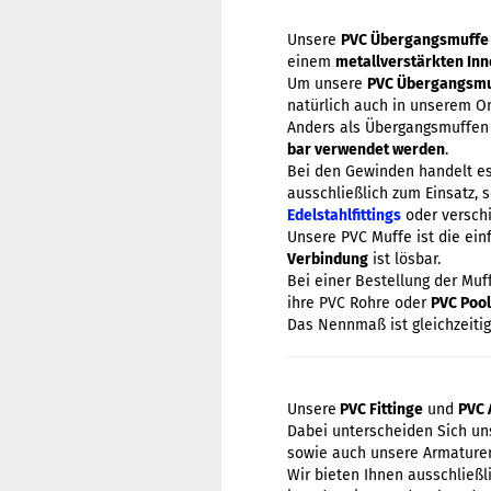
Unsere
PVC Übergangsmuffe
einem
metallverstärkten In
Um unsere
PVC Übergangsmu
natürlich auch in unserem 
Anders als Übergangsmuffe
bar verwendet werden
.
Bei den Gewinden handelt e
ausschließlich zum Einsatz, 
Edelstahlfittings
oder versc
Unsere PVC Muffe ist die ein
Verbindung
ist lösbar.
Bei einer Bestellung der Mu
ihre PVC Rohre oder
PVC Poo
Das Nennmaß ist gleichzeitig
Unsere
PVC Fittinge
und
PVC 
Dabei unterscheiden Sich uns
sowie auch unsere Armaturen
Wir bieten Ihnen ausschließ