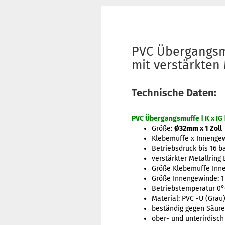
PVC Übergangsm
mit verstärkten 
Technische Daten:
PVC Übergangsmuffe | K x IG 
Größe:
Ø32mm x 1 Zoll
Klebemuffe x Innenge
Betriebsdruck bis 16 b
verstärkter Metallring 
Größe Klebemuffe Inn
Größe Innengewinde: 1 
Betriebstemperatur 0°C
Material: PVC -U (Grau
beständig gegen Säuren
ober- und unterirdisch