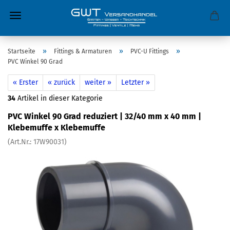
»
»
»
Startseite
Fittings & Armaturen
PVC-U Fittings
PVC Winkel 90 Grad
« Erster
« zurück
weiter »
Letzter »
34
Artikel in dieser Kategorie
PVC Winkel 90 Grad reduziert | 32/40 mm x 40 mm |
Klebemuffe x Klebemuffe
(Art.Nr.:
17W90031
)