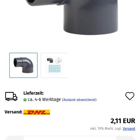
Lieferzeit:
A
ca. 4-6 Werktage
(Ausland abweichend)
d
Versand:
M
2,11 EUR
inkl. 19% MwSt. zzgl.
Versand