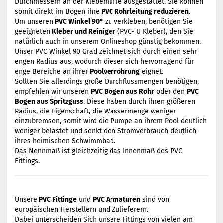
Durchmessern an der Klebemuffe ausgestattet. Sie können
somit direkt im Bogen ihre
PVC Rohrleitung reduzieren
.
Um unseren
PVC Winkel 90°
zu verkleben, benötigen Sie
geeigneten
Kleber und Reiniger
(PVC- U Kleber), den Sie
natürlich auch in unserem Onlineshop günstig bekommen.
Unser PVC Winkel 90 Grad zeichnet sich durch einen sehr
engen Radius aus, wodurch dieser sich hervorragend für
enge Bereiche an ihrer
Poolverrohrung
eignet.
Sollten Sie allerdings große Durchflussmengen benötigen,
empfehlen wir unseren
PVC Bogen aus Rohr
oder den
PVC
Bogen aus Spritzguss
. Diese haben durch ihren größeren
Radius, die Eigenschaft, die Wassermenge weniger
einzubremsen, somit wird die Pumpe an ihrem Pool deutlich
weniger belastet und senkt den Stromverbrauch deutlich
ihres heimischen Schwimmbad.
Das Nennmaß ist gleichzeitig das Innenmaß des PVC
Fittings.
Unsere
PVC Fittinge
und
PVC Armaturen
sind von
europäischen Herstellern und Zulieferern.
Dabei unterscheiden Sich unsere Fittings von vielen am