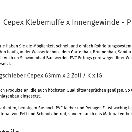
 Cepex Klebemuffe x Innengewinde - P
erie haben Sie die Möglichkeit schnell und einfach Rohrleitungssyste
erden häufig in der Wassertechnik, dem Gartenbau, Brunnenbau, Sanitä
. Auch im Schwimmbad Bau werden PVC Fittings gern wegen Ihrer Wid
setzt.
ugschieber Cepex 63mm x 2 Zoll / K x IG
lich Produkte an, die auch höchsten Qualitätsansprüchen genügen. So 
nlagenbau eingesetzt.
rarbeiten, benötigen Sie noch PVC Kleber und Reiniger. Es ist wichtig 
aterial von Fett und Schmutz befreit, sondern auch das Material vorbe