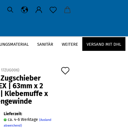
UNGSMATERIAL
SANITÄR
WEITERE
VERSAND MIT DHL
 | Klebemuffe x Innengewinde
Auf
:
17ZUG006
)
 Zugschieber
den
EX | 63mm x 2
Merkzettel
 | Klebemuffe x
engewinde
Lieferzeit:
ca. 4-6 Werktage
(Ausland
abweichend)