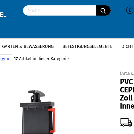
GARTEN & BEWÄSSERUNG
BEFESTIGUNGSELEMENTE
DICHT
»
»
VC-U Fittings
PVC Zugschieber
PVC Zugschieber CEPEX | 63mm x 2 Zoll
17
Artikel in dieser Kategorie
ter »
(Art.Nr.
PVC
CEP
Zoll
Inn