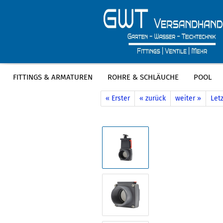
FITTINGS & ARMATUREN
ROHRE & SCHLÄUCHE
POOL
»
»
Startseite
Fittings & Armaturen
P
« Erster
« zurück
weiter »
Letz