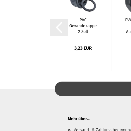
PVC
PVC
PVC
Gewindemuffe |
Gewindekappe
1 1/2 Zoll x 1 1/2
| 2 Zoll |
Au
Zoll...
Innengewinde
2,43 EUR
3,23 EUR
Mehr über...
Versand- & Zahlungsbedingun