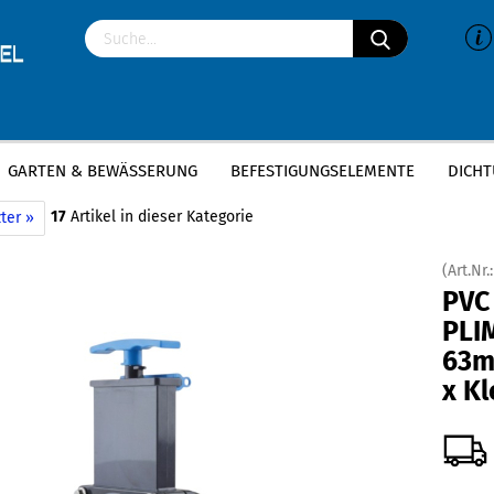
GARTEN & BEWÄSSERUNG
BEFESTIGUNGSELEMENTE
DICHT
»
»
VC-U Fittings
PVC Zugschieber
PVC Zugschieber PLIMAT | 63mm x 63mm
17
Artikel in dieser Kategorie
ter »
(Art.Nr.
PVC
PLI
63m
x K