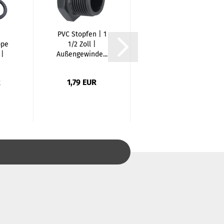
PVC Stopfen | 1
PVC Winkel 45
ppe
1/2 Zoll |
Grad | 63mm x
 |
Außengewinde...
63mm
...
R
1,79 EUR
2,74 EUR