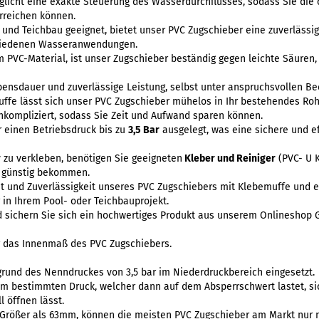
licht eine exakte Steuerung des Wasserdurchflusses, sodass Sie die 
rreichen können.
 und Teichbau geeignet, bietet unser PVC Zugschieber eine zuverlässig
chiedenen Wasseranwendungen.
 PVC-Material, ist unser Zugschieber beständig gegen leichte Säuren
bensdauer und zuverlässige Leistung, selbst unter anspruchsvollen B
ffe lässt sich unser PVC Zugschieber mühelos in Ihr bestehendes Roh
 unkompliziert, sodass Sie Zeit und Aufwand sparen können.
r einen Betriebsdruck bis zu
3,5 Bar
ausgelegt, was eine sichere und ef
r
zu verkleben, benötigen Sie geeigneten
Kleber und Reiniger
(PVC- U K
 günstig bekommen.
tät und Zuverlässigkeit unseres PVC Zugschiebers mit Klebemuffe und e
 in Ihrem Pool- oder Teichbauprojekt.
d sichern Sie sich ein hochwertiges Produkt aus unserem Onlineshop
g das Innenmaß des PVC Zugschiebers.
rund des Nenndruckes von 3,5 bar im Niederdruckbereich eingesetzt.
nem bestimmten Druck, welcher dann auf dem Absperrschwert lastet, si
l öffnen lässt.
Größer als 63mm, können die meisten PVC Zugschieber am Markt nur no