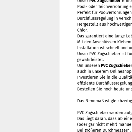
Unser
PVC Zugschieber
ermög
Pool- oder Teichverrohrung e
Perfekt für Poolverrohrungen
Durchflussregelung in vers
Hergestellt aus hochwertigem
Chlor.
Das garantiert eine lange Le
Mit den Anschlüssen Klebemu
Installation ist schnell und
Unser PVC Zugschieber ist fü
gewährleistet.
Um unseren
PVC Zugschiebe
auch in unserem Onlineshop
Investieren Sie in die Quali
effiziente Durchflussregelung
Bestellen Sie noch heute un
Das Nennmaß ist gleichzeiti
PVC Zugschieber werden aufg
Das liegt daran, dass ab ei
(oder gar nicht mehr) manuel
Bei größeren Durchmessern, 