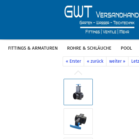
FITTINGS & ARMATUREN
ROHRE & SCHLÄUCHE
POOL
»
»
Startseite
Fittings & Armaturen
P
« Erster
« zurück
weiter »
Letz