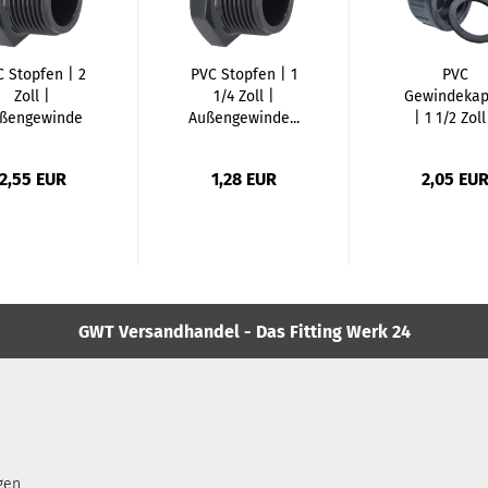
 Stopfen | 2
PVC Stopfen | 1
PVC
Zoll |
1/4 Zoll |
Gewindeka
ßengewinde
Außengewinde...
| 1 1/2 Zoll
Innengewinde
2,55 EUR
1,28 EUR
2,05 EU
GWT Versandhandel - Das Fitting Werk 24
gen