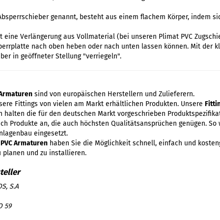
Absperrschieber genannt, besteht aus einem flachem Körper, indem sic
t eine Verlängerung aus Vollmaterial (bei unseren Plimat PVC Zugsch
perrplatte nach oben heben oder nach unten lassen können. Mit der k
er in geöffneter Stellung "verriegeln".
Armaturen
sind von europäischen Herstellern und Zulieferern.
ere Fittings von vielen am Markt erhältlichen Produkten. Unsere
Fitt
 halten die für den deutschen Markt vorgeschrieben Produktspezifikat
lich Produkte an, die auch höchsten Qualitätsansprüchen genügen. So 
nlagenbau eingesetzt.
d
PVC Armaturen
haben Sie die Möglichkeit schnell, einfach und kosten
 planen und zu installieren.
S, S.A
O 59