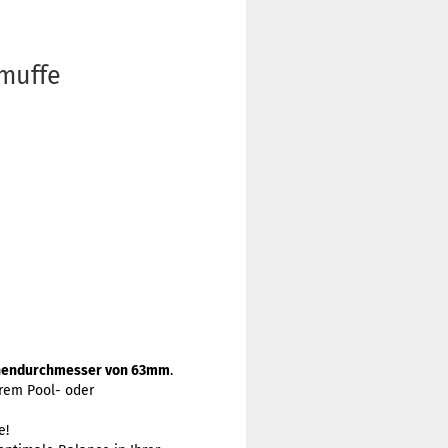
muffe
nendurchmesser von 63mm
.
hrem Pool- oder
e!