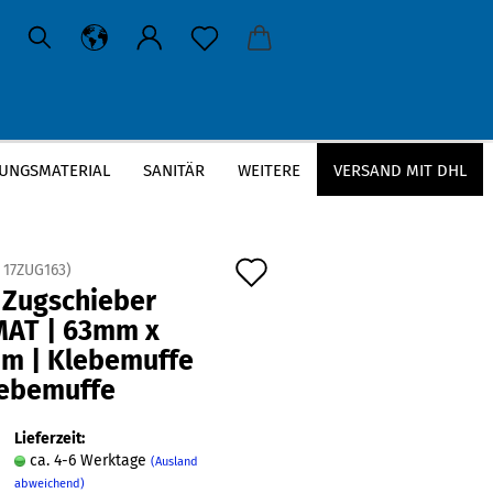
UNGSMATERIAL
SANITÄR
WEITERE
VERSAND MIT DHL
 | Klebemuffe x Klebemuffe
Auf
:
17ZUG163
)
 Zugschieber
den
MAT | 63mm x
Merkzettel
m | Klebemuffe
lebemuffe
Lieferzeit:
ca. 4-6 Werktage
(Ausland
abweichend)