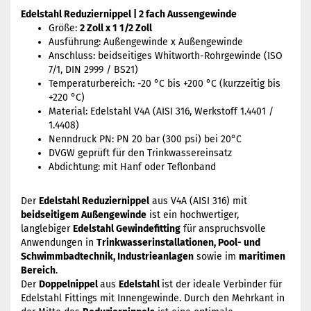
Edelstahl Reduziernippel | 2 fach Aussengewinde
Größe:
2 Zoll x 1 1/2 Zoll
Ausführung: Außengewinde x Außengewinde
Anschluss: beidseitiges Whitworth-Rohrgewinde (ISO
7/1, DIN 2999 / BS21)
Temperaturbereich: -20 °C bis +200 °C (kurzzeitig bis
+220 °C)
Material: Edelstahl V4A (AISI 316, Werkstoff 1.4401 /
1.4408)
Nenndruck PN: PN 20 bar (300 psi) bei 20°C
DVGW geprüft für den Trinkwassereinsatz
Abdichtung: mit Hanf oder Teflonband
Der
Edelstahl Reduziernippel
aus V4A (AISI 316) mit
beidseitigem Außengewinde
ist ein hochwertiger,
langlebiger
Edelstahl Gewindefitting
für anspruchsvolle
Anwendungen in
Trinkwasserinstallationen, Pool- und
Schwimmbadtechnik, Industrieanlagen
sowie im
maritimen
Bereich
.
Der
Doppelnippel
aus
Edelstahl
ist der ideale Verbinder für
Edelstahl Fittings mit Innengewinde. Durch den Mehrkant in