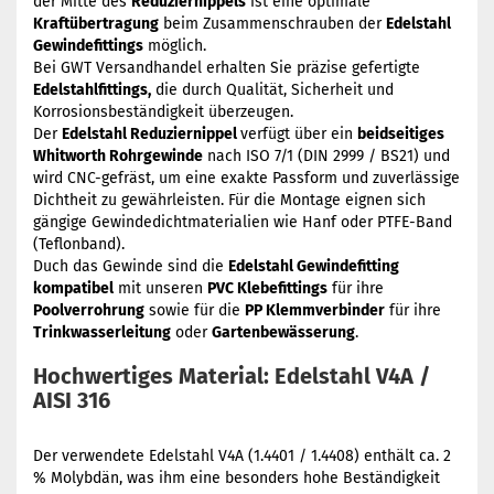
der Mitte des
Reduziernippels
ist eine optimale
Kraftübertragung
beim Zusammenschrauben der
Edelstahl
Gewindefittings
möglich.
Bei GWT Versandhandel erhalten Sie präzise gefertigte
Edelstahlfittings,
die durch Qualität, Sicherheit und
Korrosionsbeständigkeit überzeugen.
Der
Edelstahl Reduziernippel
verfügt über ein
beidseitiges
Whitworth Rohrgewinde
nach ISO 7/1 (DIN 2999 / BS21) und
wird CNC-gefräst, um eine exakte Passform und zuverlässige
Dichtheit zu gewährleisten. Für die Montage eignen sich
gängige Gewindedichtmaterialien wie Hanf oder PTFE-Band
(Teflonband).
Duch das Gewinde sind die
Edelstahl Gewindefitting
kompatibel
mit unseren
PVC Klebefittings
für ihre
Poolverrohrung
sowie für die
PP Klemmverbinder
für ihre
Trinkwasserleitung
oder
Gartenbewässerung
.
Hochwertiges Material: Edelstahl V4A /
AISI 316
Der verwendete Edelstahl V4A (1.4401 / 1.4408) enthält ca. 2
% Molybdän, was ihm eine besonders hohe Beständigkeit