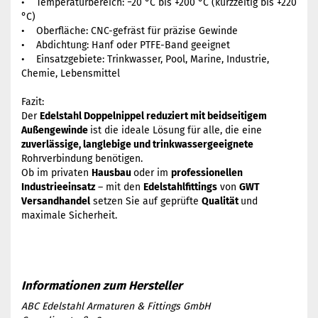
• Temperaturbereich: −20 °C bis +200 °C (kurzzeitig bis +220
°C)
• Oberfläche: CNC-gefräst für präzise Gewinde
• Abdichtung: Hanf oder PTFE-Band geeignet
• Einsatzgebiete: Trinkwasser, Pool, Marine, Industrie,
Chemie, Lebensmittel
Fazit:
Der
Edelstahl Doppelnippel reduziert mit beidseitigem
Außengewinde
ist die ideale Lösung für alle, die eine
zuverlässige, langlebige und trinkwassergeeignete
Rohrverbindung benötigen.
Ob im privaten
Hausbau
oder im
professionellen
Industrieeinsatz
– mit den
Edelstahlfittings
von
GWT
Versandhandel
setzen Sie auf geprüfte
Qualität
und
maximale Sicherheit.
ABC Edelstahl Armaturen & Fittings GmbH