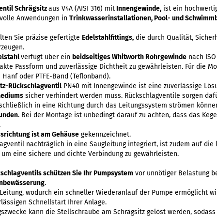
entil Schrägsitz
aus V4A (AISI 316) mit
Innengewinde,
ist ein hochwerti
volle Anwendungen in
Trinkwasserinstallationen, Pool- und Schwimmb
ten Sie präzise gefertigte
Edelstahlfittings,
die durch Qualität, Sicher
rzeugen.
elstahl
verfügt über ein
beidseitiges Whitworth Rohrgewinde
nach ISO 
akte Passform und zuverlässige Dichtheit zu gewährleisten. Für die M
 Hanf oder PTFE-Band (Teflonband).
itz-Rückschlagventil
PN40 mit Innengewinde ist eine zuverlässige Lös
Mediums
sicher verhindert werden muss. Rückschlagventile sorgen dafür
schließlich in eine Richtung durch das Leitungssystem strömen könne
unden
. Bei der Montage ist unbedingt darauf zu achten, dass das Kege
.
ssrichtung ist am Gehäuse
gekennzeichnet.
agventil nachträglich in eine Saugleitung integriert, ist zudem auf di
 um eine sichere und dichte Verbindung zu gewährleisten.
schlagventils schützen Sie Ihr Pumpsystem
vor unnötiger Belastung be
enbewässerung
.
 Leitung, wodurch ein schneller Wiederanlauf der Pumpe ermöglicht w
lässigen Schnellstart Ihrer Anlage.
szwecke kann die Stellschraube am Schrägsitz gelöst werden, sodass 