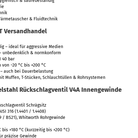
ygienisch & säurebeständig
ie
hnik
ärmetauscher & Fluidtechnik
WT Versandhandel
g – ideal für aggressive Medien
 – unbedenklich & normkonform
 40 bar
von −20 °C bis +200 °C
– auch bei Dauerbelastung
it Muffen, T-Stücken, Schlauchtüllen & Rohrsystemen
elstahl Rückschlagventil V4A Innengewinde
schlagventil Schrägsitz
ISI 316 (1.4401 / 1.4408)
9 / BS21), Whitworth Rohrgewinde
bis +180 °C (kurzzeitig bis +200 °C)
ür präzise Gewinde