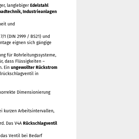
ger, langlebiger
Edelstahl
adtechnik, Industrieanlagen
heit und
7/1 (DIN 2999 / BS21) und
ontage eignen sich gängige
ung für Rohrleitungssysteme,
, dass Flüssigkeiten –
n. Ein
ungewollter Rückstrom
lrückschlagventil in
e korrekte Dimensionierung
i kurzen Arbeitsintervallen,
ird. Das V4A
Rückschlagventil
das Ventil bei Bedarf