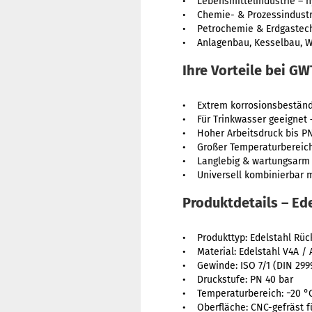
• Lebensmittelindustrie – h
• Chemie- & Prozessindustr
• Petrochemie & Erdgastec
• Anlagenbau, Kesselbau, W
Ihre Vorteile bei G
• Extrem korrosionsbeständi
• Für Trinkwasser geeignet
• Hoher Arbeitsdruck bis PN
• Großer Temperaturbereich 
• Langlebig & wartungsarm 
• Universell kombinierbar m
Produktdetails – Ed
• Produkttyp: Edelstahl Rück
• Material: Edelstahl V4A / A
• Gewinde: ISO 7/1 (DIN 299
• Druckstufe: PN 40 bar
• Temperaturbereich: −20 °C 
• Oberfläche: CNC-gefräst f