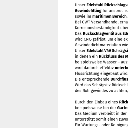
Unser
Edelstahl Rückschlagv
Gewindefitting
für anspruchs
sowie im
maritimen Bereich
.
Bei GWT Versandhandel erhal
Korrosionsbeständigkeit übe
Das
Rückschlagventil aus Ed
wird CNC-gefräst, um eine ex
Gewindedichtmaterialien wie
Unser
Edelstahl V4A Schrägs
in denen ein
Rückfluss des 
beispielsweise Wasser – aus
wird dadurch effektiv
unterb
Flussrichtung eingebaut wird
Die entsprechende
Durchflu
Wird das Schrägsitz Rückschl
des Rohrgewindes zu achten,
Durch den Einbau eines
Rück
beispielsweise bei der
Gart
Das Medium verbleibt in der
unterstützt somit einen zuver
Für Wartungs- oder Reinigung