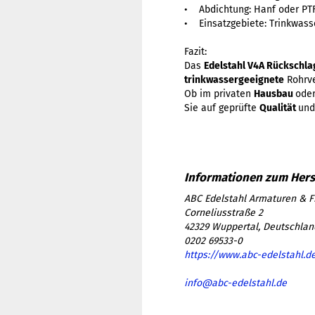
• Abdichtung: Hanf oder PT
• Einsatzgebiete: Trinkwasse
Fazit:
Das
Edelstahl V4A Rückschla
trinkwassergeeignete
Rohrve
Ob im privaten
Hausbau
ode
Sie auf geprüfte
Qualität
und
ABC Edelstahl Armaturen & F
Corneliusstraße 2
42329 Wuppertal, Deutschlan
0202 69533-0
https://www.abc-edelstahl.d
info@abc-edelstahl.de