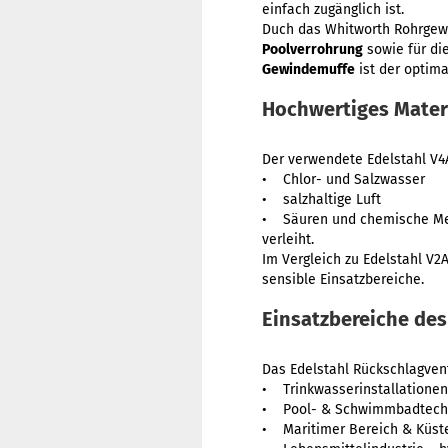
einfach zugänglich ist.
Duch das Whitworth Rohrgew
Poolverrohrung
sowie für di
Gewindemuffe
ist der optim
Hochwertiges Materia
Der verwendete Edelstahl V4A
• Chlor- und Salzwasser
• salzhaltige Luft
• Säuren und chemische M
verleiht.
Im Vergleich zu Edelstahl V2A
sensible Einsatzbereiche.
Einsatzbereiche des
Das Edelstahl Rückschlagventil
• Trinkwasserinstallatione
• Pool- & Schwimmbadtechni
• Maritimer Bereich & Küst