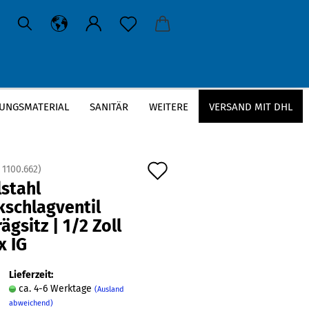
UNGSMATERIAL
SANITÄR
WEITERE
VERSAND MIT DHL
agventil Schrägsitz | 1/2 Zoll | IG x IG
Auf
:
1100.662
)
stahl
den
kschlagventil
Merkzettel
ägsitz | 1/2 Zoll
 x IG
Lieferzeit:
ca. 4-6 Werktage
(Ausland
abweichend)