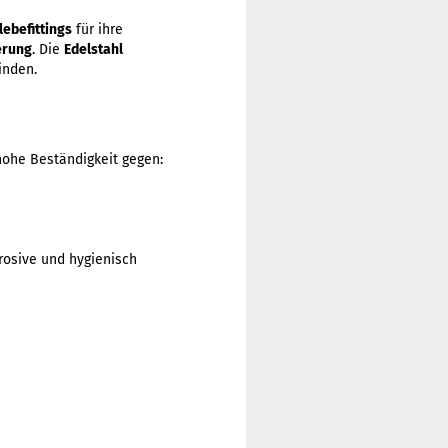
lebefittings
für ihre
erung
. Die
Edelstahl
inden.
hohe Beständigkeit gegen:
rosive und hygienisch