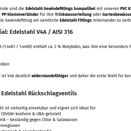
inde sind die
Edelstahl Gewindefittings
kompatibel
mit unseren
PVC K
e
PP Klemmverbinder
für ihre
Trinkwasserleitung
oder
Gartenbewäss
ale Gewindefitting um sämtliche
Edelstahl Fittings
miteinander zu verb
l: Edelstahl V4A / AISI 316
 (1.4401 / 1.4408) enthält ca. 2 % Molybdän, was ihm eine besonders 
edien
 ist V4A deutlich
widerstandsfähiger
und daher die erste Wahl für kor
 Edelstahl Rückschlagventils
 ist vielseitig einsetzbar und eignet sich ideal für:
n (DVGW-konform & UBA-gelistet)
k – beständig gegen Chlor & Salzwasser
enregionen