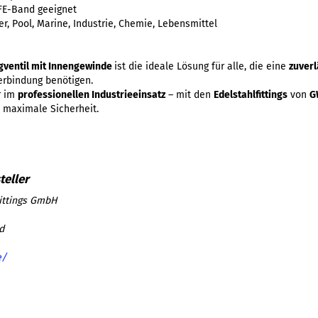
FE-Band geeignet
r, Pool, Marine, Industrie, Chemie, Lebensmittel
gventil mit Innengewinde
ist die ideale Lösung für alle, die eine
zuverl
rbindung benötigen.
r im
professionellen Industrieeinsatz
– mit den
Edelstahlfittings
von
G
 maximale Sicherheit.
ittings GmbH
d
e/