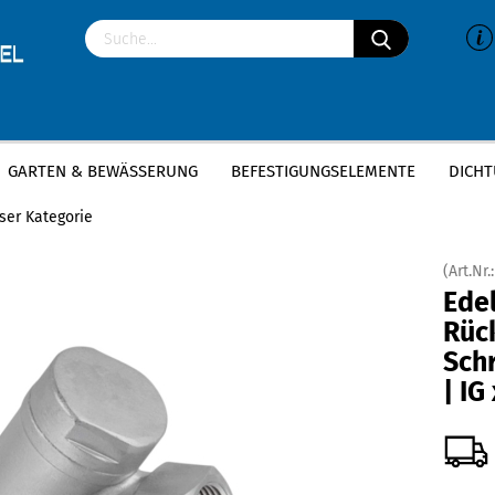
GARTEN & BEWÄSSERUNG
BEFESTIGUNGSELEMENTE
DICHT
»
»
delstahl Gewindefittings
Edelstahl Rückschlagventil
Edelstahl Rückschl
eser Kategorie
(Art.Nr.
Edel
Rüc
Schr
| IG