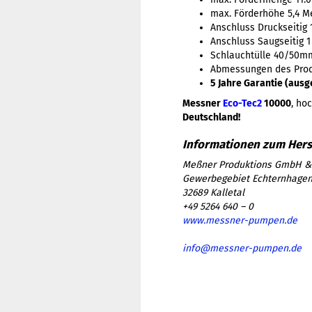
max. Förderhöhe 5,4 M
Anschluss Druckseitig 
Anschluss Saugseitig 1
Schlauchtülle 40/50m
Abmessungen des Prod
5 Jahre Garantie (aus
Messner
Eco-Tec2
10000
, ho
Deutschland!
Meßner Produktions GmbH &
Gewerbegebiet Echternhagen
32689 Kalletal
+49 5264 640 – 0
www.messner-pumpen.de
info@messner-pumpen.de