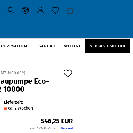
UNGSMATERIAL
SANITÄR
WEITERE
VERSAND MIT DHL
Auf
:
MT-1400.009
)
baupumpe Eco-
den
2 10000
Merkzettel
Lieferzeit:
ca. 2 Wochen
546,25 EUR
inkl. 19% MwSt. zzgl.
Versand