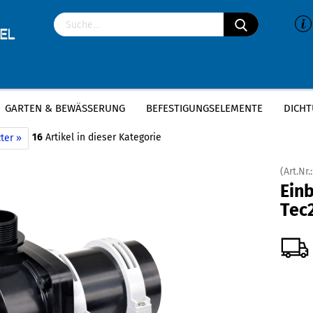
GARTEN & BEWÄSSERUNG
BEFESTIGUNGSELEMENTE
DICHT
»
Messner Pumpen
Einbaupumpe Eco-Tec2 10000
16
Artikel in dieser Kategorie
ter »
(Art.Nr.
Ein
Tec