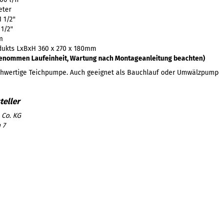
eter
1 1/2"
 1/2"
m
ukts LxBxH 360 x 270 x 180mm
genommen Laufeinheit, Wartung nach Montageanleitung beachten)
chwertige Teichpumpe. Auch geeignet als Bauchlauf oder Umwälzpump
 Co. KG
 7