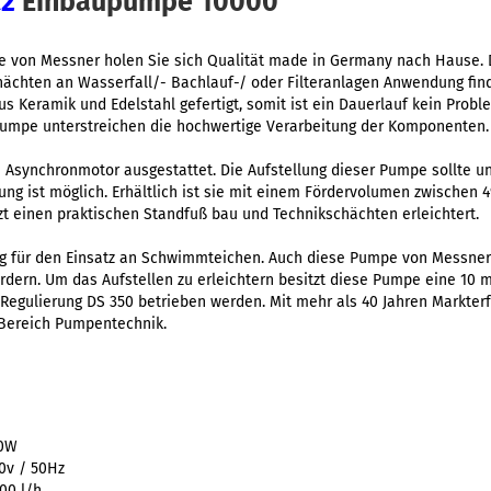
c2
Einbaupumpe 10000
von Messner holen Sie sich Qualität made in Germany nach Hause. Di
hächten an Wasserfall/- Bachlauf-/ oder Filteranlagen Anwendung find
 Keramik und Edelstahl gefertigt, somit ist ein Dauerlauf kein Probl
 Pumpe unterstreichen die hochwertige Verarbeitung der Komponenten.
Asynchronmotor ausgestattet. Die Aufstellung dieser Pumpe sollte un
lung ist möglich. Erhältlich ist sie mit einem Fördervolumen zwischen 
tzt einen praktischen Standfuß bau und Technikschächten erleichtert.
rung für den Einsatz an Schwimmteichen. Auch diese Pumpe von Messne
rdern. Um das Aufstellen zu erleichtern besitzt diese Pumpe eine 10 
egulierung DS 350 betrieben werden. Mit mehr als 40 Jahren Markterf
 Bereich Pumpentechnik.
10W
0v / 50Hz
00 l/h