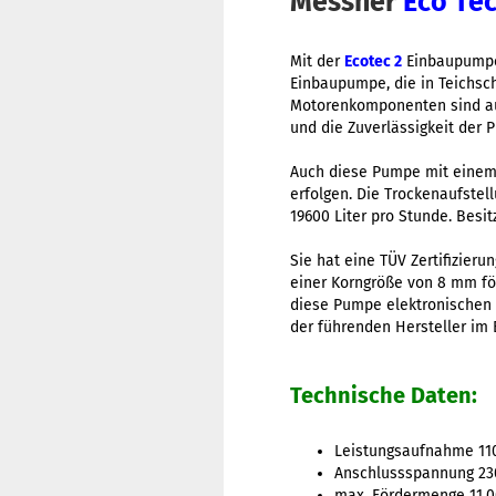
Messner
Eco Te
Mit der
Ecotec 2
Einbaupumpe 
Einbaupumpe, die in Teichsc
Motorenkomponenten sind aus
und die Zuverlässigkeit der
Auch diese Pumpe mit einem 
erfolgen. Die Trockenaufstel
19600 Liter pro Stunde. Besi
Sie hat eine TÜV Zertifizie
einer Korngröße von 8 mm fö
diese Pumpe elektronischen R
der führenden Hersteller im
Technische Daten:
Leistungsaufnahme 1
Anschlussspannung 23
max. Fördermenge 11.0