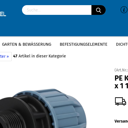
GARTEN & BEWÄSSERUNG
BEFESTIGUNGSELEMENTE
DICHT
»
»
P Klemmverbinder
PE Anschlussverschraubung
PE Kupplung | 32mm x 1
47
Artikel in dieser Kategorie
ter »
(Art.Nr.
PE 
x 1 
Versan