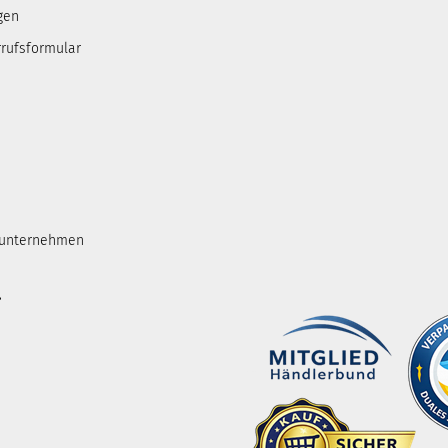
gen
rufsformular
tunternehmen
.