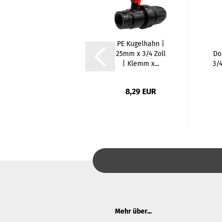
PE Kupplung |
PE Kugelhahn |
25mm x 1 Zoll |
25mm x 3/4 Zoll
Do
K x AG
| Klemm x...
3/4
1,22 EUR
8,29 EUR
Mehr über...