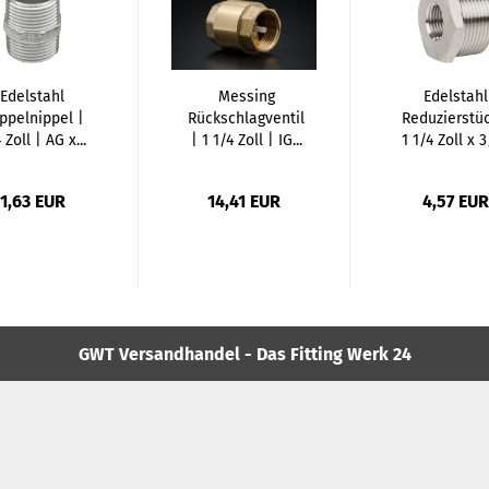
Edelstahl
Messing
Edelstahl
ppelnippel |
Rückschlagventil
Reduzierstüc
 Zoll | AG x...
| 1 1/4 Zoll | IG...
1 1/4 Zoll x 3/
1,63 EUR
14,41 EUR
4,57 EUR
GWT Versandhandel - Das Fitting Werk 24