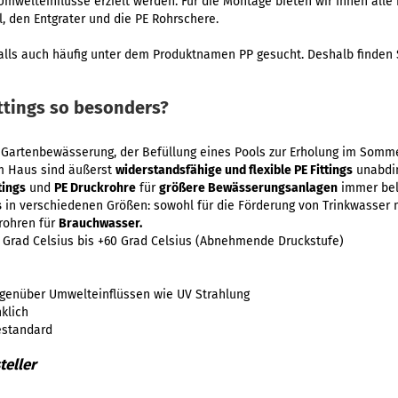
Umwelteinflüsse erzielt werden. Für die Montage bieten wir Ihnen all
, den Entgrater und die PE Rohrschere.
alls auch häufig unter dem Produktnamen PP gesucht. Deshalb finden S
ttings so besonders?
er Gartenbewässerung, der Befüllung eines Pools zur Erholung im Somm
em Haus sind äußerst
widerstandsfähige und flexible PE Fittings
unabdin
tings
und
PE Druckrohre
für
größere Bewässerungsanlagen
immer bel
s
in verschiedenen Größen: sowohl für die Förderung von Trinkwasser 
rohren für
Brauchwasser.
 Grad Celsius bis +60 Grad Celsius (Abnehmende Druckstufe)
genüber Umwelteinflüssen wie UV Strahlung
klich
estandard