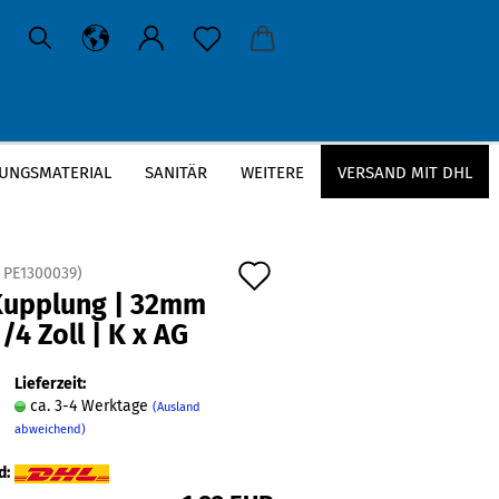
UNGSMATERIAL
SANITÄR
WEITERE
VERSAND MIT DHL
 1/4 Zoll | K x AG
Auf
:
PE1300039
)
Kupplung | 32mm
den
1/4 Zoll | K x AG
Merkzettel
Lieferzeit:
ca. 3-4 Werktage
(Ausland
abweichend)
d: