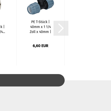
PE T-Stück |
PE Kugelhahn |
k |
40mm x 1 1/4
40mm x 40mm |
4...
Zoll x 40mm |
Klemm x
K...
Klemm...
6,60 EUR
18,08 EUR