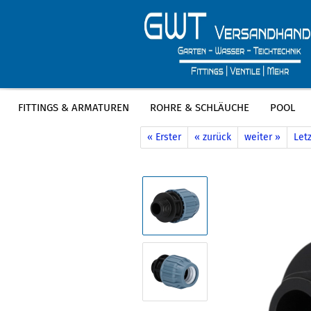
FITTINGS & ARMATUREN
ROHRE & SCHLÄUCHE
POOL
»
»
Startseite
Fittings & Armaturen
P
« Erster
« zurück
weiter »
Letz