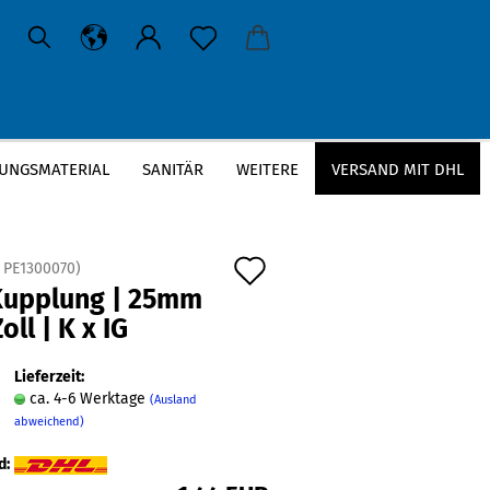
UNGSMATERIAL
SANITÄR
WEITERE
VERSAND MIT DHL
 Zoll | K x IG
Auf
:
PE1300070
)
Kupplung | 25mm
den
Zoll | K x IG
Merkzettel
Lieferzeit:
ca. 4-6 Werktage
(Ausland
abweichend)
d: