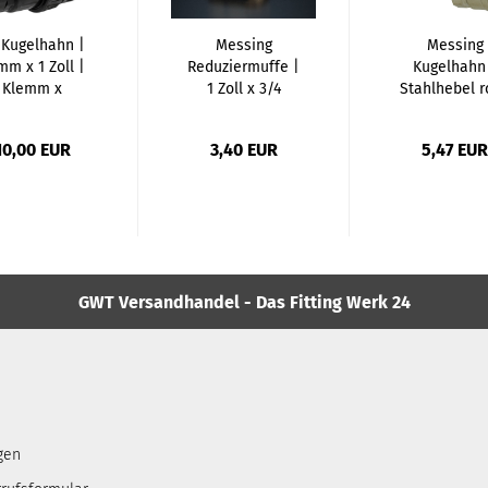
 Kugelhahn |
Messing
Messing
mm x 1 Zoll |
Reduziermuffe |
Kugelhahn
Klemm x
1 Zoll x 3/4
Stahlhebel r
nengewinde...
Zoll...
1/2...
10,00 EUR
3,40 EUR
5,47 EUR
GWT Versandhandel - Das Fitting Werk 24
gen