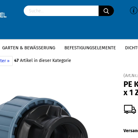
GARTEN & BEWÄSSERUNG
BEFESTIGUNGSELEMENTE
DICHT
»
»
P Klemmverbinder
PE Anschlussverschraubung
PE Kupplung | 25mm x 1
47
Artikel in dieser Kategorie
ter »
(Art.Nr.
PE 
x 1 
Versan