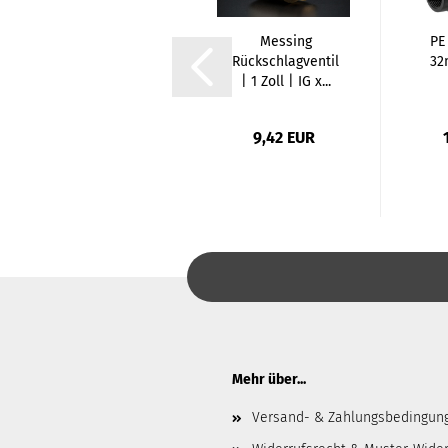
PE Winkel 90
Messing
PE
Grad | 20mm x
Rückschlagventil
32
20mm | K x K
| 1 Zoll | IG x...
In
1,90 EUR
9,42 EUR
Mehr über...
Versand- & Zahlungsbedingun