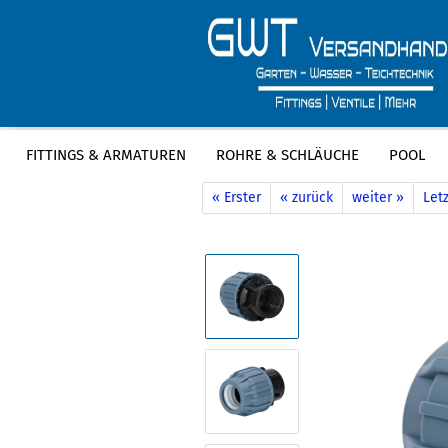
FITTINGS & ARMATUREN
ROHRE & SCHLÄUCHE
POOL
»
»
Startseite
Fittings & Armaturen
P
« Erster
« zurück
weiter »
Letz