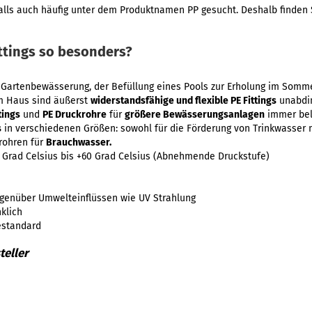
alls auch häufig unter dem Produktnamen PP gesucht. Deshalb finden S
ttings so besonders?
er Gartenbewässerung, der Befüllung eines Pools zur Erholung im Somm
em Haus sind äußerst
widerstandsfähige und flexible PE Fittings
unabdin
tings
und
PE Druckrohre
für
größere Bewässerungsanlagen
immer bel
s
in verschiedenen Größen: sowohl für die Förderung von Trinkwasser 
rohren für
Brauchwasser.
 Grad Celsius bis +60 Grad Celsius (Abnehmende Druckstufe)
genüber Umwelteinflüssen wie UV Strahlung
klich
estandard