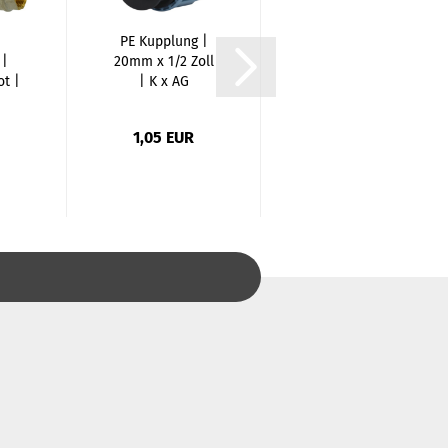
PE Kupplung |
Entgrater &
 |
20mm x 1/2 Zoll
Anfasgerät für
ot |
| K x AG
Rohre PE/PP...
1,05 EUR
28,11 EUR