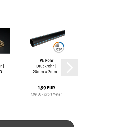
PE Rohr
Edelstahl
r |
Druckrohr |
Doppelnippel |
IG
20mm x 2mm |
3/4 Zoll | AG x...
1m
Stangenware...
1,99 EUR
1,63 EUR
1,99 EUR pro 1 Meter