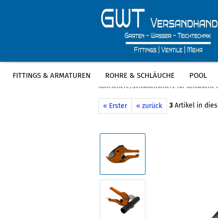
FITTINGS & ARMATUREN
ROHRE & SCHLÄUCHE
POOL
»
»
Startseite
Fittings & Armaturen
P
Rohrschere/Schlauchschere für Schläuche
3
Artikel in die
« Erster
« zurück