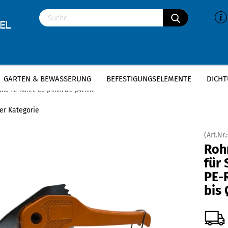
GARTEN & BEWÄSSERUNG
BEFESTIGUNGSELEMENTE
DICHT
»
»
P Klemmverbinder
PE Montagematerial
 und PE-Rohre ab Ø1mm bis Ø42mm
ser Kategorie
(Art.Nr.
Roh
für
PE-
bis