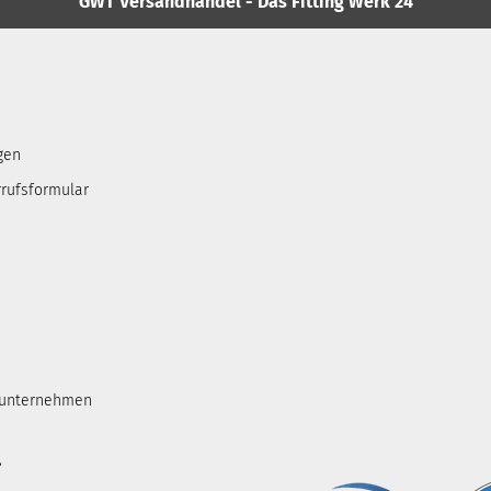
GWT Versandhandel - Das Fitting Werk 24
gen
rufsformular
tunternehmen
.