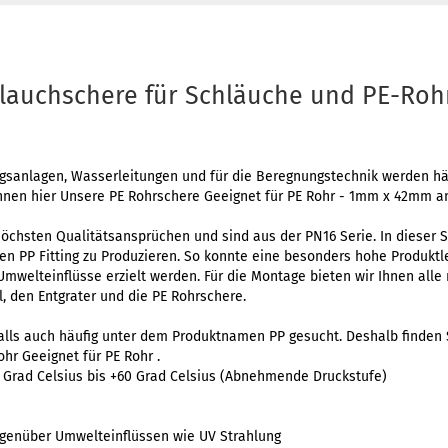
lauchschere für Schläuche und PE-Roh
sanlagen, Wasserleitungen und für die Beregnungstechnik werden häuf
 Ihnen hier Unsere PE Rohrschere Geeignet für PE Rohr - 1mm x 42mm a
höchsten Qualitätsansprüchen und sind aus der PN16 Serie. In dieser 
n PP Fitting zu Produzieren. So konnte eine besonders hohe Produkt
Umwelteinflüsse erzielt werden. Für die Montage bieten wir Ihnen all
, den Entgrater und die PE Rohrschere.
alls auch häufig unter dem Produktnamen PP gesucht. Deshalb finden S
hr Geeignet für PE Rohr .
 Grad Celsius bis +60 Grad Celsius (Abnehmende Druckstufe)
genüber Umwelteinflüssen wie UV Strahlung