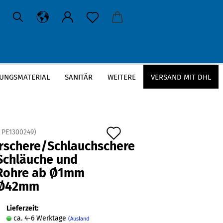
UNGSMATERIAL
SANITÄR
WEITERE
VERSAND MIT DHL
Auf
:
PE1300249
)
rschere/Schlauchschere
den
 Schläuche und
Merkzettel
Rohre ab Ø1mm
 Ø42mm
Lieferzeit:
ca. 4-6 Werktage
(Ausland