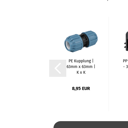
PE Winkel 90
PE Kupplung |
PP
Grad | 40mm x
63mm x 63mm |
- 
1 1/4 Zoll | K...
K x K
3,47 EUR
8,95 EUR