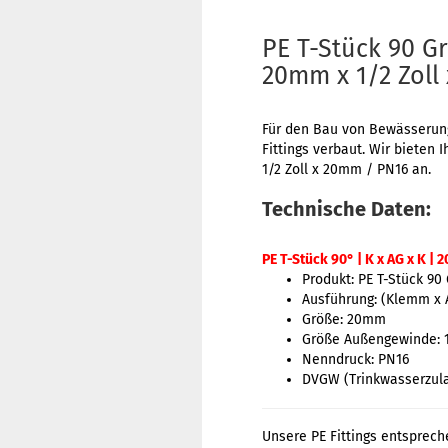
PE T-Stück 90 
20mm x 1/2 Zoll
Für den Bau von Bewässerung
Fittings verbaut. Wir biete
1/2 Zoll x 20mm / PN16 an.
Technische Daten:
PE T-Stück 90° | K x AG x K |
Produkt: PE T-Stück 90
Ausführung: (Klemm x
Größe: 20mm
Größe Außengewinde: 1
Nenndruck: PN16
DVGW (Trinkwasserzul
Unsere PE Fittings entsprech