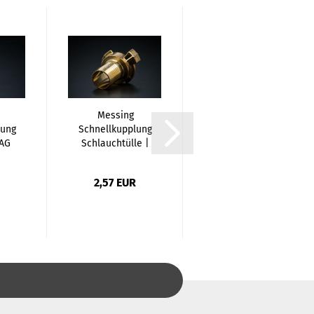
Messing
Stockschrauben
lung
Schnellkupplung
 AG
Schlauchtülle |
3/4...
2,57 EUR
ab 0,16 EUR