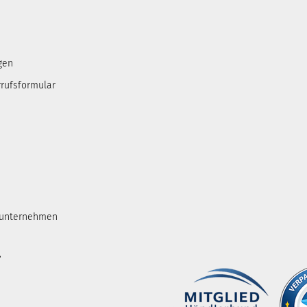
gen
rufsformular
tunternehmen
.