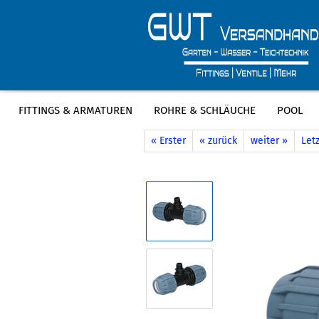
FITTINGS & ARMATUREN
ROHRE & SCHLÄUCHE
POOL
»
»
Startseite
Fittings & Armaturen
P
« Erster
« zurück
weiter »
Letz