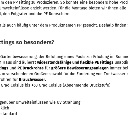
um den PP Fitting zu Produzieren. So konnte eine besonders hohe Pro
Umwelteinflüsse erzielt werden. Für die Montage bieten wir Ihnen all
, den Entgrater und die PE Rohrschere.
alls auch häufig unter dem Produktnamen PP gesucht. Deshalb finden S
ttings so besonders?
er Gartenbewässerung, der Befüllung eines Pools zur Erholung im Somm
em Haus sind äußerst
widerstandsfähige und flexible PE Fittings
unabdin
tings
und
PE Druckrohre
für
größere Bewässerungsanlagen
immer bel
s
in verschiedenen Größen: sowohl für die Förderung von Trinkwasser 
rohren für
Brauchwasser.
 Grad Celsius bis +60 Grad Celsius (Abnehmende Druckstufe)
genüber Umwelteinflüssen wie UV Strahlung
klich
estandard