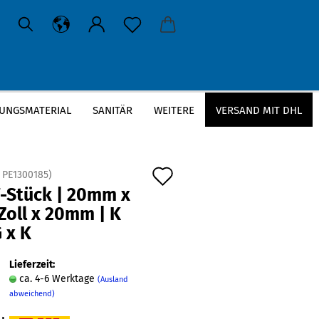
UNGSMATERIAL
SANITÄR
WEITERE
VERSAND MIT DHL
 x AG x K
Auf
:
PE1300185
)
T-Stück | 20mm x
den
Zoll x 20mm | K
Merkzettel
 x K
Lieferzeit:
ca. 4-6 Werktage
(Ausland
abweichend)