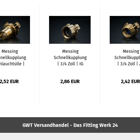
Messing
Messing
Messing
nellkupplung
Schnellkupplung
Schnellkupp
hlauchtülle |
| 3/4 Zoll | IG
| 3/4 Zoll |
1/2...
2,52 EUR
2,86 EUR
2,42 EUR
GWT Versandhandel - Das Fitting Werk 24