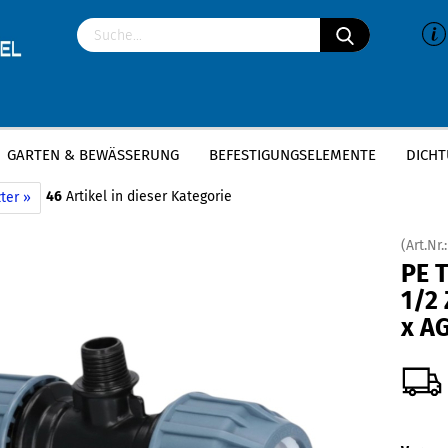
GARTEN & BEWÄSSERUNG
BEFESTIGUNGSELEMENTE
DICHT
»
»
P Klemmverbinder
PE T-Stück
PE T-Stück | 20mm x 1/2 Zoll x 20mm | K
46
Artikel in dieser Kategorie
ter »
(Art.Nr.
PE 
1/2 
x AG