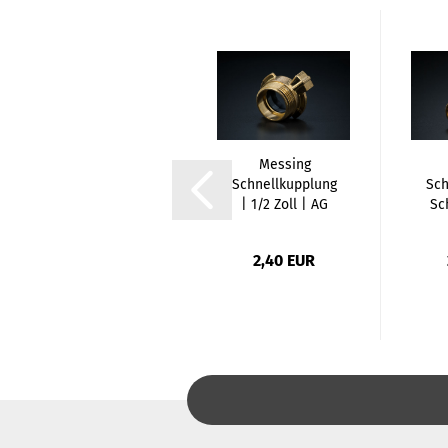
PE Kupplung |
Messing
25mm x 1 Zoll |
Schnellkupplung
Sch
K x AG
| 1/2 Zoll | AG
Sc
1,22 EUR
2,40 EUR