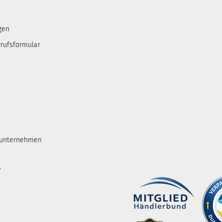
gen
rufsformular
tunternehmen
.