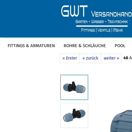
FITTINGS & ARMATUREN
ROHRE & SCHLÄUCHE
POOL
»
»
Startseite
Fittings & Armaturen
P
46
Ar
« Erster
« zurück
weiter »