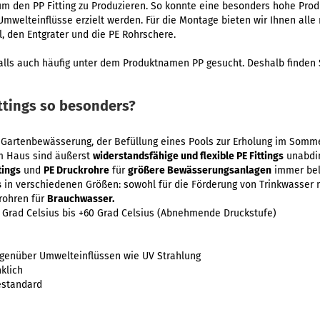
um den PP Fitting zu Produzieren. So konnte eine besonders hohe Pro
Umwelteinflüsse erzielt werden. Für die Montage bieten wir Ihnen all
, den Entgrater und die PE Rohrschere.
alls auch häufig unter dem Produktnamen PP gesucht. Deshalb finden S
ttings so besonders?
er Gartenbewässerung, der Befüllung eines Pools zur Erholung im Somm
em Haus sind äußerst
widerstandsfähige und flexible PE Fittings
unabdin
tings
und
PE Druckrohre
für
größere Bewässerungsanlagen
immer bel
s
in verschiedenen Größen: sowohl für die Förderung von Trinkwasser 
rohren für
Brauchwasser.
 Grad Celsius bis +60 Grad Celsius (Abnehmende Druckstufe)
genüber Umwelteinflüssen wie UV Strahlung
klich
estandard