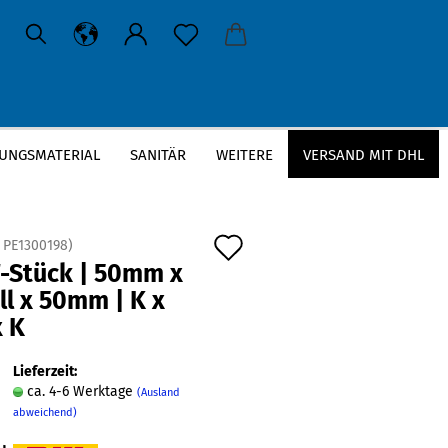
UNGSMATERIAL
SANITÄR
WEITERE
VERSAND MIT DHL
 AG x K
Auf
:
PE1300198
)
T-Stück | 50mm x
den
ll x 50mm | K x
Merkzettel
x K
Lieferzeit:
ca. 4-6 Werktage
(Ausland
abweichend)