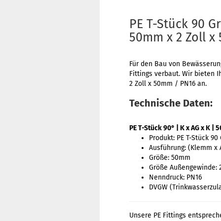
PE T-Stück 90 
50mm x 2 Zoll x
Für den Bau von Bewässerung
Fittings verbaut. Wir biete
2 Zoll x 50mm / PN16 an.
Technische Daten:
PE T-Stück 90° | K x AG x K |
Produkt: PE T-Stück 90
Ausführung: (Klemm x
Größe: 50mm
Größe Außengewinde: 2
Nenndruck: PN16
DVGW (Trinkwasserzul
Unsere PE Fittings entsprech