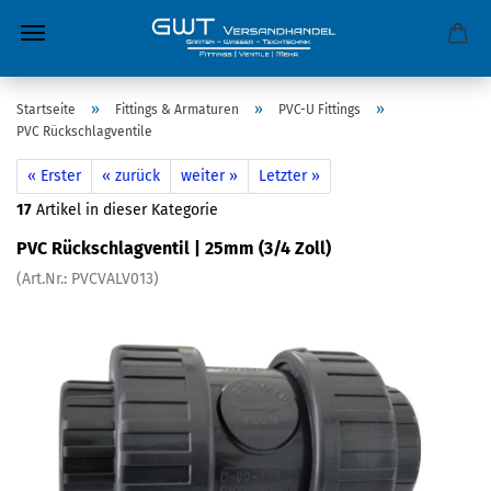
»
»
»
Startseite
Fittings & Armaturen
PVC-U Fittings
PVC Rückschlagventile
« Erster
« zurück
weiter »
Letzter »
17
Artikel in dieser Kategorie
PVC Rückschlagventil | 25mm (3/4 Zoll)
(Art.Nr.:
PVCVALV013
)