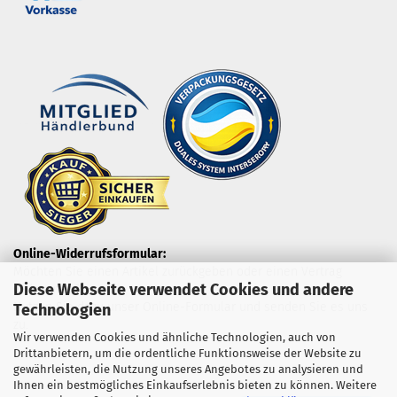
Online-Widerrufsformular:
Möchten Sie einen Artikel zurückgeben oder einen Vertrag
Diese Webseite verwendet Cookies und andere
widerrufen?
Nutzen Sie dazu unser Online-Formular und senden Sie es uns
Technologien
zu.
Wir verwenden Cookies und ähnliche Technologien, auch von
Drittanbietern, um die ordentliche Funktionsweise der Website zu
gewährleisten, die Nutzung unseres Angebotes zu analysieren und
Ihnen ein bestmögliches Einkaufserlebnis bieten zu können. Weitere