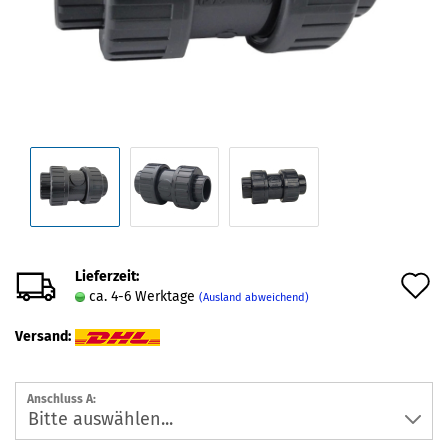
Lieferzeit:
A
ca. 4-6 Werktage
(Ausland abweichend)
d
Versand:
M
Anschluss A: