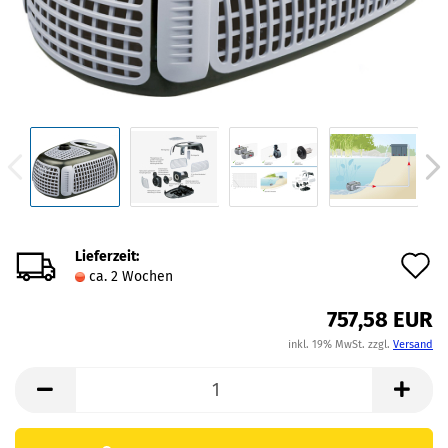
Lieferzeit:
A
ca. 2 Wochen
d
757,58 EUR
M
inkl. 19% MwSt. zzgl.
Versand