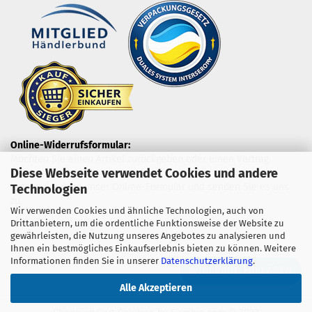
Online-Widerrufsformular:
Möchten Sie einen Artikel zurückgeben oder einen Vertrag
Diese Webseite verwendet Cookies und andere
widerrufen?
Nutzen Sie dazu unser Online-Formular und senden Sie es uns
Technologien
zu.
Wir verwenden Cookies und ähnliche Technologien, auch von
Drittanbietern, um die ordentliche Funktionsweise der Website zu
gewährleisten, die Nutzung unseres Angebotes zu analysieren und
Ihnen ein bestmögliches Einkaufserlebnis bieten zu können. Weitere
Informationen finden Sie in unserer
Datenschutzerklärung
.
WIDERRUF ERKLÄREN
Alle Akzeptieren