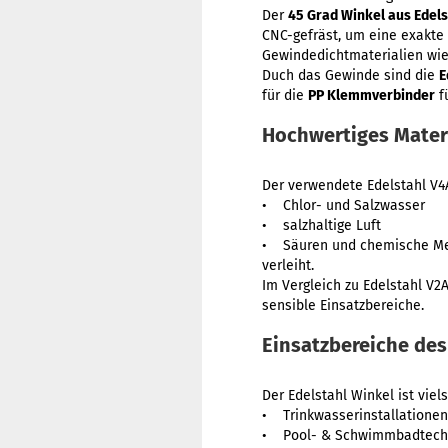
Der
45 Grad Winkel aus Edel
CNC-gefräst, um eine exakte 
Gewindedichtmaterialien wie
Duch das Gewinde sind die
E
für die
PP Klemmverbinder
f
Hochwertiges Materia
Der verwendete Edelstahl V4A
• Chlor- und Salzwasser
• salzhaltige Luft
• Säuren und chemische M
verleiht.
Im Vergleich zu Edelstahl V2A
sensible Einsatzbereiche.
Einsatzbereiche des
Der Edelstahl Winkel ist viels
• Trinkwasserinstallatione
• Pool- & Schwimmbadtechni