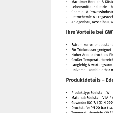
• Maritimer Bereich & Küst
• Lebensmittelindustrie – h
• Chemie- & Prozessindustr
• Petrochemie & Erdgastec
• Anlagenbau, Kesselbau, W
Ihre Vorteile bei G
• Extrem korrosionsbeständi
• Für Trinkwasser geeignet
• Hoher Arbeitsdruck bis PN
• Großer Temperaturbereich 
• Langlebig & wartungsarm 
• Universell kombinierbar m
Produktdetails – E
• Produkttyp: Edelstahl Win
• Material: Edelstahl V4A / A
• Gewinde: ISO 7/1 (DIN 299
• Druckstufe: PN 20 bar (ca.
• Temperaturbereich: −20 °C 