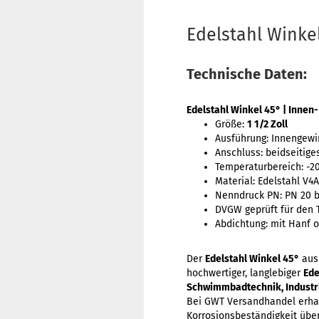
Edelstahl Winkel
Technische Daten:
Edelstahl Winkel 45° | Innen
Größe:
1 1/2 Zoll
Ausführung: Innengew
Anschluss: beidseitige
Temperaturbereich: -20 
Material: Edelstahl V4A
Nenndruck PN: PN 20 ba
DVGW geprüft für den 
Abdichtung: mit Hanf 
Der
Edelstahl Winkel 45°
aus 
hochwertiger, langlebiger
Ede
Schwimmbadtechnik, Industr
Bei GWT Versandhandel erhal
Korrosionsbeständigkeit übe