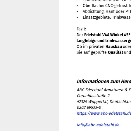
• Oberfläche: CNC-gefräst f
• Abdichtung: Hanf oder PT
• Einsatzgebiete: Trinkwasse
Fazit:
Der
Edelstahl V4A Winkel 45
langlebige und trinkwasserg
Ob im privaten
Hausbau
ode
Sie auf geprüfte
Qualität
und
ABC Edelstahl Armaturen & F
Corneliusstraße 2
42329 Wuppertal, Deutschlan
0202 69533-0
https://www.abc-edelstahl.d
info@abc-edelstahl.de