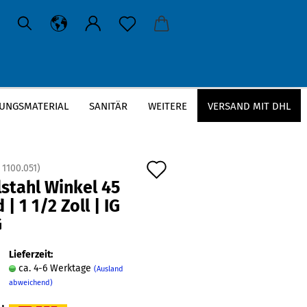
UNGSMATERIAL
SANITÄR
WEITERE
VERSAND MIT DHL
Grad | 1 1/2 Zoll | IG x AG
Auf
:
1100.051
)
stahl Winkel 45
den
 | 1 1/2 Zoll | IG
Merkzettel
G
Lieferzeit:
ca. 4-6 Werktage
(Ausland
abweichend)