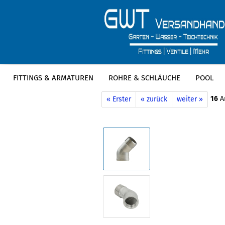
FITTINGS & ARMATUREN
ROHRE & SCHLÄUCHE
POOL
»
»
Startseite
Fittings & Armaturen
E
16
Ar
« Erster
« zurück
weiter »