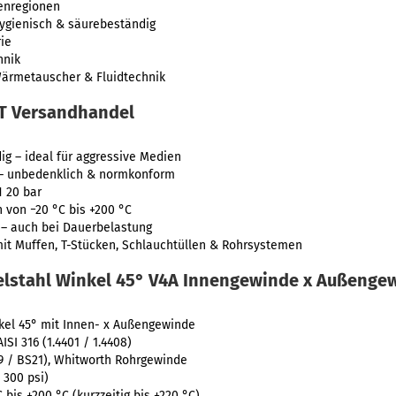
enregionen
ygienisch & säurebeständig
ie
hnik
ärmetauscher & Fluidtechnik
WT Versandhandel
g – ideal für aggressive Medien
 – unbedenklich & normkonform
 20 bar
von −20 °C bis +200 °C
– auch bei Dauerbelastung
it Muffen, T-Stücken, Schlauchtüllen & Rohrsystemen
delstahl Winkel 45° V4A Innengewinde x Außenge
kel 45° mit Innen- x Außengewinde
ISI 316 (1.4401 / 1.4408)
9 / BS21), Whitworth Rohrgewinde
 300 psi)
bis +200 °C (kurzzeitig bis +220 °C)