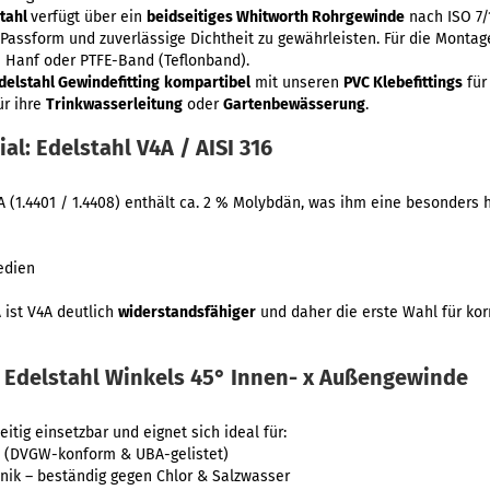
stahl
verfügt über ein
beidseitiges Whitworth Rohrgewinde
nach ISO 7/
Passform und zuverlässige Dichtheit zu gewährleisten. Für die Montag
 Hanf oder PTFE-Band (Teflonband).
delstahl Gewindefitting
kompartibel
mit unseren
PVC Klebefittings
für
ür ihre
Trinkwasserleitung
oder
Gartenbewässerung
.
l: Edelstahl V4A / AISI 316
 (1.4401 / 1.4408) enthält ca. 2 % Molybdän, was ihm eine besonders 
edien
 ist V4A deutlich
widerstandsfähiger
und daher die erste Wahl für kor
 Edelstahl Winkels 45° Innen- x Außengewinde
eitig einsetzbar und eignet sich ideal für:
n (DVGW-konform & UBA-gelistet)
k – beständig gegen Chlor & Salzwasser