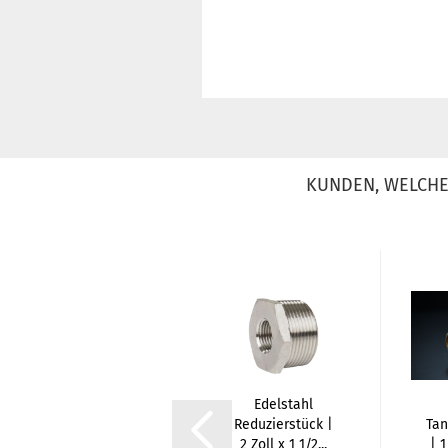
KUNDEN, WELCHE 
Gelenkbolzenschelle
Edelstahl
W4 | Ø32 - 35 mm
Reduzierstück |
Tan
2 Zoll x 1 1/2...
| 1