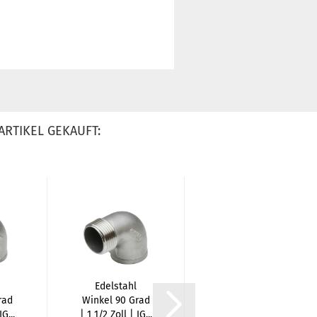
ARTIKEL GEKAUFT:
Edelstahl
Edelstahl T-
rad
Winkel 90 Grad
Stück | 1 1/2
IG...
| 1 1/2 Zoll | IG...
Zoll | IG x IG...