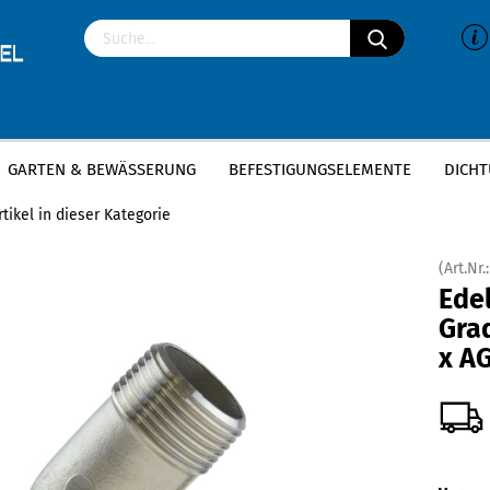
GARTEN & BEWÄSSERUNG
BEFESTIGUNGSELEMENTE
DICHT
»
»
delstahl Gewindefittings
Edelstahl Winkel 45 Grad
Edelstahl Winkel 45 
tikel in dieser Kategorie
(Art.Nr.
Edel
Grad
x A