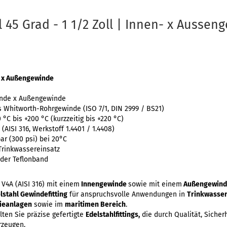
 45 Grad - 1 1/2 Zoll | Innen- x Aussen
- x Außengewinde
inde x Außengewinde
s Whitworth-Rohrgewinde (ISO 7/1, DIN 2999 / BS21)
°C bis +200 °C (kurzzeitig bis +220 °C)
 (AISI 316, Werkstoff 1.4401 / 1.4408)
r (300 psi) bei 20°C
Trinkwassereinsatz
oder Teflonband
V4A (AISI 316) mit einem
Innengewinde
sowie mit einem
Außengewin
lstahl Gewindefitting
für anspruchsvolle Anwendungen in
Trinkwasseri
ieanlagen
sowie im
maritimen Bereich
.
ten Sie präzise gefertigte
Edelstahlfittings,
die durch Qualität, Sicher
rzeugen.