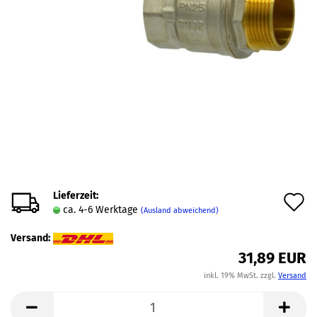
Lieferzeit:
A
ca. 4-6 Werktage
(Ausland abweichend)
d
Versand:
M
31,89 EUR
inkl. 19% MwSt. zzgl.
Versand