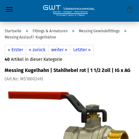
»
»
»
Startseite
Fittings & Armaturen
Messing Gewindefittings
Messing Auslauf/-Kugelhähne
« Erster
« zurück
weiter »
Letzter »
40
Artikel in dieser Kategorie
Messing Kugelhahn | Stahlhebel rot | 1 1/2 Zoll | IG x AG
(Art.Nr.:
MS1600249
)