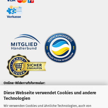
Online-Widerrufsformular:
Möchten Sie einen Artikel zurückgeben oder einen Vertrag
Diese Webseite verwendet Cookies und andere
widerrufen?
Nutzen Sie dazu unser Online-Formular und senden Sie es uns
Technologien
zu.
Wir verwenden Cookies und ähnliche Technologien, auch von