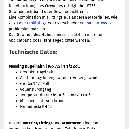
standardmäßig in der Wassertechnik verwendet wird.
Die Abdichtung des Gewindes erfolgt über PTFE-
Gewindedichtband oder Gewindedichthanf.
Eine Kombination mit Fittings aus anderen Materialien, wie
z. B.
Edelstahlfittings
oder verschiedenen
PVC Fittings
ist
problemlos möglich.
Das Gewinde des Hahnes muss zusätzlich mit einem
Abdichtband oder Hanf abgedichtet werden.
Technische Daten:
Messing Kugelhahn | IG x AG | 1 1/2 Zoll
Produkt: Kugelhahn
Ausführung: Innengewinde x Außengewinde
Größe: 1 1/2 Zoll
voller Durchgang
Temperaturbereich: -10°C - max. +120°C
Messing matt verchromt
Nenndruck: PN 25
Unsere
Messing Fittings
und
Armaturen
sind von
europäischen Herstellern und Zulieferern. Dabei