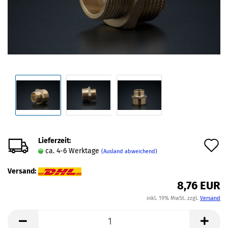
Lieferzeit:
A
ca. 4-6 Werktage
(Ausland abweichend)
d
Versand:
M
8,76 EUR
inkl. 19% MwSt. zzgl.
Versand