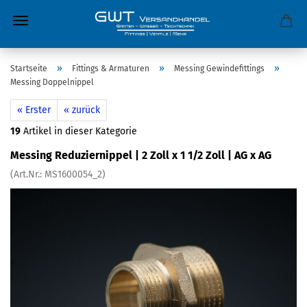
»
»
»
Startseite
Fittings & Armaturen
Messing Gewindefittings
Messing Doppelnippel
« Erster
« zurück
19
Artikel in dieser Kategorie
Messing Reduziernippel | 2 Zoll x 1 1/2 Zoll | AG x AG
(Art.Nr.:
MS1600054_2
)