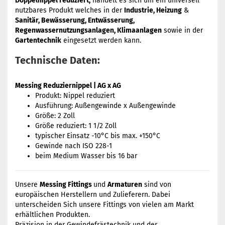
Doppelnippel reduziert,
handelt es sich um ein universell
nutzbares Produkt welches in der
Industrie, Heizung
&
Sanitär, Bewässerung, Entwässerung,
Regenwassernutzungsanlagen, Klimaanlagen
sowie in der
Gartentechnik
eingesetzt werden kann.
Technische Daten:
Messing Reduziernippel | AG x AG
Produkt: Nippel reduziert
Ausführung: Außengewinde x Außengewinde
Größe: 2 Zoll
Größe reduziert: 1 1/2 Zoll
typischer Einsatz -10°C bis max. +150°C
Gewinde nach ISO 228-1
beim Medium Wasser bis 16 bar
Unsere
Messing Fittings
und
Armaturen
sind von
europäischen Herstellern und Zulieferern. Dabei
unterscheiden Sich unsere Fittings von vielen am Markt
erhältlichen Produkten.
Präzision in der Gewindefrästechnik und der