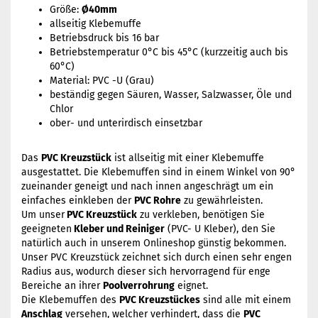
Größe:
Ø40mm
allseitig Klebemuffe
Betriebsdruck bis 16 bar
Betriebstemperatur 0°C bis 45°C (kurzzeitig auch bis
60°C)
Material: PVC -U (Grau)
beständig gegen Säuren, Wasser, Salzwasser, Öle und
Chlor
ober- und unterirdisch einsetzbar
Das
PVC Kreuzstück
ist allseitig mit einer Klebemuffe
ausgestattet. Die Klebemuffen sind in einem Winkel von 90°
zueinander geneigt und nach innen angeschrägt um ein
einfaches einkleben der
PVC Rohre
zu gewährleisten.
Um unser
PVC Kreuzstück
zu verkleben, benötigen Sie
geeigneten
Kleber und Reiniger
(PVC- U Kleber), den Sie
natürlich auch in unserem Onlineshop günstig bekommen.
Unser PVC Kreuzstück zeichnet sich durch einen sehr engen
Radius aus, wodurch dieser sich hervorragend für enge
Bereiche an ihrer
Poolverrohrung
eignet.
Die Klebemuffen des
PVC Kreuzstückes
sind alle mit einem
Anschlag
versehen, welcher verhindert, dass die
PVC