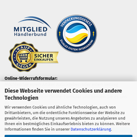
Online-Widerrufsformular:
Möchten Sie einen Artikel zurückgeben oder einen Vertrag
Diese Webseite verwendet Cookies und andere
widerrufen?
Nutzen Sie dazu unser Online-Formular und senden Sie es uns
Technologien
zu.
Wir verwenden Cookies und ähnliche Technologien, auch von
Drittanbietern, um die ordentliche Funktionsweise der Website zu
gewährleisten, die Nutzung unseres Angebotes zu analysieren und
Ihnen ein bestmögliches Einkaufserlebnis bieten zu können. Weitere
Informationen finden Sie in unserer
Datenschutzerklärung
.
WIDERRUF ERKLÄREN