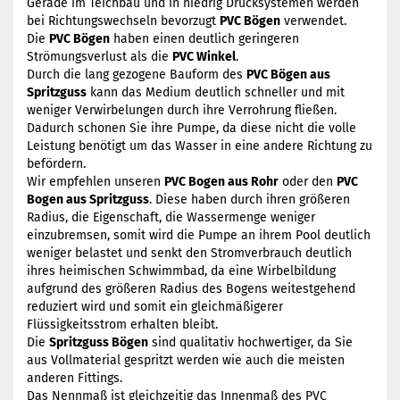
Gerade im Teichbau und in niedrig Drucksystemen werden
bei Richtungswechseln bevorzugt
PVC Bögen
verwendet.
Die
PVC Bögen
haben einen deutlich geringeren
Strömungsverlust als die
PVC Winkel
.
Durch die lang gezogene Bauform des
PVC Bögen aus
Spritzguss
kann das Medium deutlich schneller und mit
weniger Verwirbelungen durch ihre Verrohrung fließen.
Dadurch schonen Sie ihre Pumpe, da diese nicht die volle
Leistung benötigt um das Wasser in eine andere Richtung zu
befördern.
Wir empfehlen unseren
PVC Bogen aus Rohr
oder den
PVC
Bogen aus Spritzguss
. Diese haben durch ihren größeren
Radius, die Eigenschaft, die Wassermenge weniger
einzubremsen, somit wird die Pumpe an ihrem Pool deutlich
weniger belastet und senkt den Stromverbrauch deutlich
ihres heimischen Schwimmbad, da eine Wirbelbildung
aufgrund des größeren Radius des Bogens weitestgehend
reduziert wird und somit ein gleichmäßigerer
Flüssigkeitsstrom erhalten bleibt.
Die
Spritzguss Bögen
sind qualitativ hochwertiger, da Sie
aus Vollmaterial gespritzt werden wie auch die meisten
anderen Fittings.
Das Nennmaß ist gleichzeitig das Innenmaß des PVC