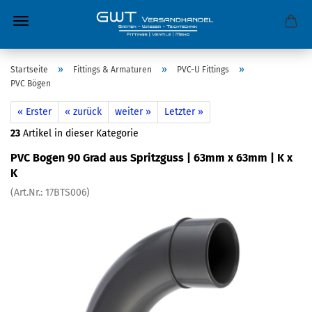
»
»
»
Startseite
Fittings & Armaturen
PVC-U Fittings
PVC Bögen
« Erster
« zurück
weiter »
Letzter »
23
Artikel in dieser Kategorie
PVC Bogen 90 Grad aus Spritzguss | 63mm x 63mm | K x
K
(Art.Nr.:
17BTS006
)