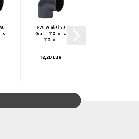
 90
PVC Winkel 90
PVC Winkel 45
m x
Grad | 110mm x
Grad | 20mm x
110mm
20mm
R
12,20 EUR
0,59 EUR