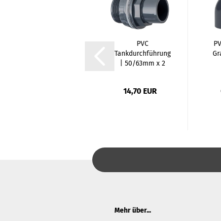
PVC
PVC
PV
Reduziermuffe
Tankdurchführung
Gr
lang | 25/32mm
| 50/63mm x 2
x 20mm
Zoll...
0,84 EUR
14,70 EUR
Mehr über...