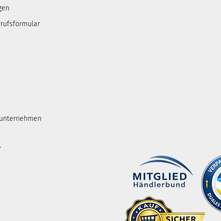
gen
rufsformular
tunternehmen
.