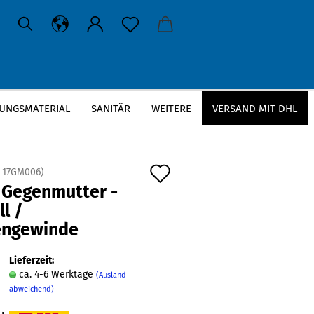
UNGSMATERIAL
SANITÄR
WEITERE
VERSAND MIT DHL
nde
Auf
:
17GM006
)
 Gegenmutter -
den
ll /
Merkzettel
engewinde
Lieferzeit:
ca. 4-6 Werktage
(Ausland
abweichend)