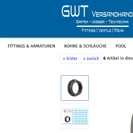
FITTINGS & ARMATUREN
ROHRE & SCHLÄUCHE
POOL
»
»
Startseite
Fittings & Armaturen
P
6
Artikel in die
« Erster
« zurück