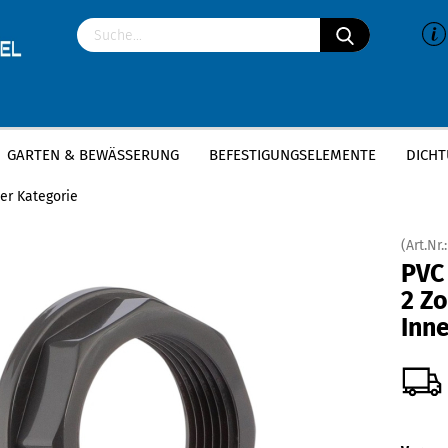
GARTEN & BEWÄSSERUNG
BEFESTIGUNGSELEMENTE
DICHT
»
»
VC-U Fittings
PVC Gegenmutter
PVC Gegenmutter - 2 Zoll / Innengewi
ser Kategorie
(Art.Nr.
PVC
2 Zo
Inn