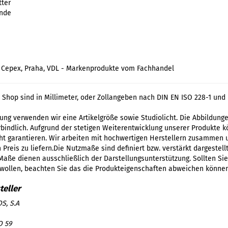
tter
inde
t, Cepex, Praha, VDL - Markenprodukte vom Fachhandel
Shop sind in Millimeter, oder Zollangeben nach DIN EN ISO 228-1 und 
llung verwenden wir eine Artikelgröße sowie Studiolicht. Die Abbildun
indlich. Aufgrund der stetigen Weiterentwicklung unserer Produkte kön
t garantieren. Wir arbeiten mit hochwertigen Herstellern zusammen
Preis zu liefern.Die Nutzmaße sind definiert bzw. verstärkt dargestell
Maße dienen ausschließlich der Darstellungsunterstützung. Sollten Sie
 wollen, beachten Sie das die Produkteigenschaften abweichen können
S, S.A
O 59