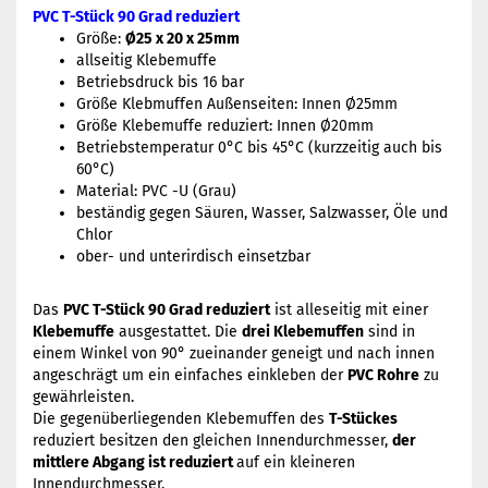
PVC T-Stück 90 Grad reduziert
Größe:
Ø25 x 20 x 25mm
allseitig Klebemuffe
Betriebsdruck bis 16 bar
Größe Klebmuffen Außenseiten: Innen Ø25mm
Größe Klebemuffe reduziert: Innen Ø20mm
Betriebstemperatur 0°C bis 45°C (kurzzeitig auch bis
60°C)
Material: PVC -U (Grau)
beständig gegen Säuren, Wasser, Salzwasser, Öle und
Chlor
ober- und unterirdisch einsetzbar
Das
PVC T-Stück 90 Grad reduziert
ist alleseitig mit einer
Klebemuffe
ausgestattet. Die
drei Klebemuffen
sind in
einem Winkel von 90° zueinander geneigt und nach innen
angeschrägt um ein einfaches einkleben der
PVC Rohre
zu
gewährleisten.
Die gegenüberliegenden Klebemuffen des
T-Stückes
reduziert besitzen den gleichen Innendurchmesser,
der
mittlere Abgang ist reduziert
auf ein kleineren
Innendurchmesser.