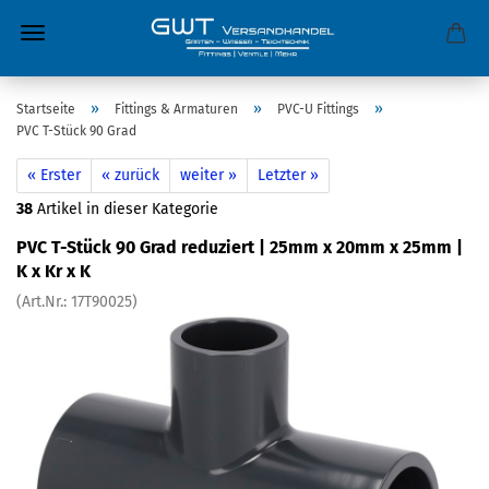
»
»
»
Startseite
Fittings & Armaturen
PVC-U Fittings
PVC T-Stück 90 Grad
« Erster
« zurück
weiter »
Letzter »
38
Artikel in dieser Kategorie
PVC T-Stück 90 Grad reduziert | 25mm x 20mm x 25mm |
K x Kr x K
(Art.Nr.:
17T90025
)