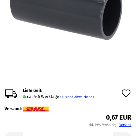
Lieferzeit:
A
ca. 4-6 Werktage
(Ausland abweichend)
d
Versand:
M
0,67 EUR
inkl. 19% MwSt. zzgl.
Versand