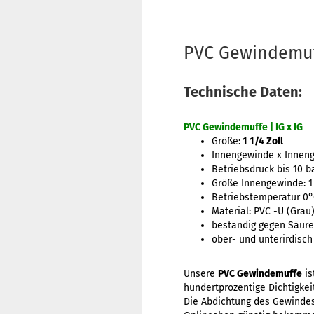
PVC Gewindemuff
Technische Daten:
PVC Gewindemuffe | IG x IG
Größe:
1 1/4 Zoll
Innengewinde x Innen
Betriebsdruck bis 10 b
Größe Innengewinde: 1 
Betriebstemperatur 0°C
Material: PVC -U (Grau
beständig gegen Säuren
ober- und unterirdisch
Unsere
PVC Gewindemuffe
is
hundertprozentige Dichtigke
Die Abdichtung des Gewindes