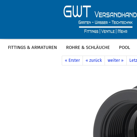
FITTINGS & ARMATUREN
ROHRE & SCHLÄUCHE
POOL
»
»
Startseite
Fittings & Armaturen
P
« Erster
« zurück
weiter »
Letz