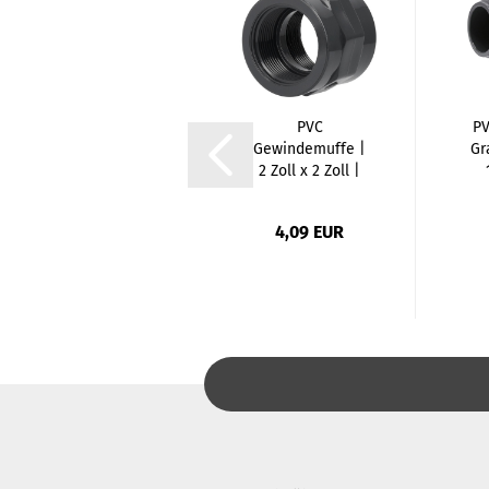
PVC
PVC
PV
Gewindekappe
Gewindemuffe |
Gr
| 1 1/2 Zoll |
2 Zoll x 2 Zoll |
Innengewinde...
Innengewinde...
2,05 EUR
4,09 EUR