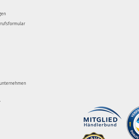
gen
rufsformular
tunternehmen
.