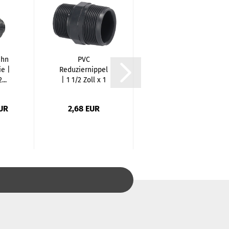
ahn
PVC
PVC
ie |
Reduziernippel
Flexschlauch |
...
| 1 1/2 Zoll x 1
Poolflex |
1/4 Zoll...
Klebeschlauch...
EUR
2,68 EUR
69,99 EUR
5,83 EUR pro 1 Meter