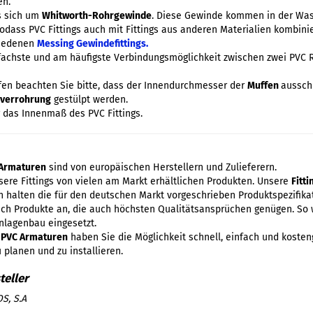
en.
s sich um
Whitworth-Rohrgewinde
. Diese Gewinde kommen in der Was
sodass PVC Fittings auch mit Fittings aus anderen Materialien kombinie
hiedenen
Messing Gewindefittings.
fachste und am häufigste Verbindungsmöglichkeit zwischen zwei PVC R
ffen beachten Sie bitte, dass der Innendurchmesser der
Muffen
aussch
lverrohrung
gestülpt werden.
 das Innenmaß des PVC Fittings.
Armaturen
sind von europäischen Herstellern und Zulieferern.
ere Fittings von vielen am Markt erhältlichen Produkten. Unsere
Fitt
 halten die für den deutschen Markt vorgeschrieben Produktspezifikat
lich Produkte an, die auch höchsten Qualitätsansprüchen genügen. So 
nlagenbau eingesetzt.
d
PVC Armaturen
haben Sie die Möglichkeit schnell, einfach und kosten
 planen und zu installieren.
S, S.A