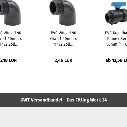
C Winkel 90
PVC Winkel 90
PVC Kugelh
ad | 40mm x
Grad | 50mm x
| Plimex Ser
1 1/2 Zoll...
1 1/2 Zoll...
50mm (1 1/2
2,18 EUR
2,46 EUR
ab 12,58 
GWT Versandhandel - Das Fitting Werk 24