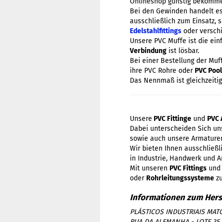
Onlineshop günstig bekomm
Bei den Gewinden handelt e
ausschließlich zum Einsatz, 
Edelstahlfittings
oder versc
Unsere PVC Muffe ist die ein
Verbindung
ist lösbar.
Bei einer Bestellung der Mu
ihre PVC Rohre oder
PVC Poo
Das Nennmaß ist gleichzeitig
Unsere
PVC Fittinge
und
PVC 
Dabei unterscheiden Sich uns
sowie auch unsere Armaturen
Wir bieten Ihnen ausschließ
in Industrie, Handwerk und A
Mit unseren
PVC Fittings
un
oder
Rohrleitungssysteme
zu
PLÁSTICOS INDUSTRIAIS MATO
RUA DA ALEMANHA - LOTE 35