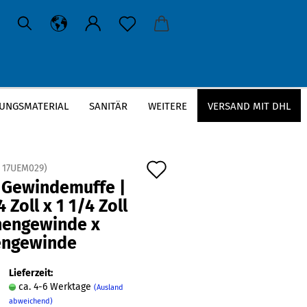
UNGSMATERIAL
SANITÄR
WEITERE
VERSAND MIT DHL
 Innengewinde x Innengewinde
Auf
:
17UEM029
)
 Gewindemuffe |
den
4 Zoll x 1 1/4 Zoll
Merkzettel
nnengewinde x
engewinde
Lieferzeit:
ca. 4-6 Werktage
(Ausland
abweichend)