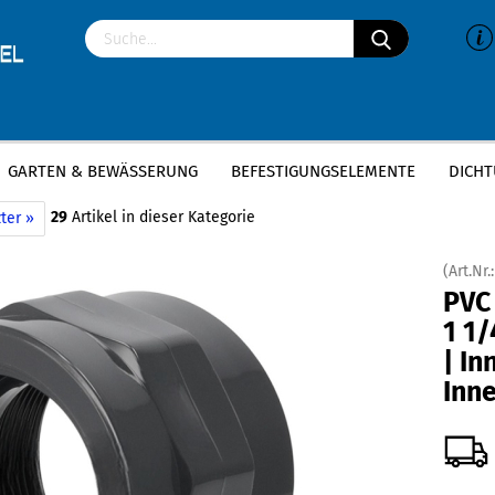
GARTEN & BEWÄSSERUNG
BEFESTIGUNGSELEMENTE
DICHT
»
»
VC-U Fittings
PVC Muffen
PVC Gewindemuffe | 1 1/4 Zoll x 1 1/4 Zoll |
29
Artikel in dieser Kategorie
ter »
(Art.Nr.
PVC
1 1/
| I
Inn