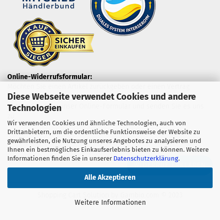
Online-Widerrufsformular:
Möchten Sie einen Artikel zurückgeben oder einen Vertrag
Diese Webseite verwendet Cookies und andere
widerrufen?
Nutzen Sie dazu unser Online-Formular und senden Sie es uns
Technologien
zu.
Wir verwenden Cookies und ähnliche Technologien, auch von
Drittanbietern, um die ordentliche Funktionsweise der Website zu
gewährleisten, die Nutzung unseres Angebotes zu analysieren und
Ihnen ein bestmögliches Einkaufserlebnis bieten zu können. Weitere
Informationen finden Sie in unserer
Datenschutzerklärung
.
WIDERRUF ERKLÄREN
Alle Akzeptieren
Shopping Cart Solution
by Gambio.com © 2023
Weitere Informationen