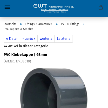
»
»
»
Startseite
Fittings & Armaturen
PVC-U Fittings
PVC Kappen & Stopfen
« Erster
« zurück
weiter »
Letzter »
24
Artikel in dieser Kategorie
PVC Klebekappe | 63mm
(Art.Nr.:
17KUS018
)