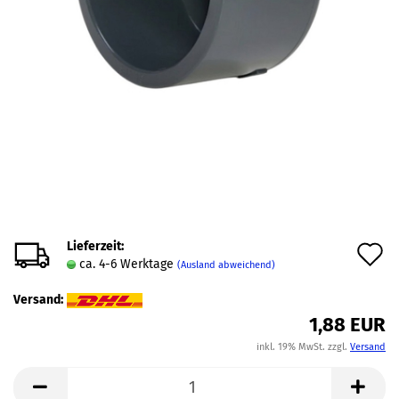
Lieferzeit:
A
ca. 4-6 Werktage
(Ausland abweichend)
d
Versand:
M
1,88 EUR
inkl. 19% MwSt. zzgl.
Versand