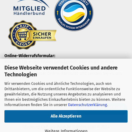
Online-Widerrufsformular:
Möchten Sie einen Artikel zurückgeben oder einen Vertrag
Diese Webseite verwendet Cookies und andere
widerrufen?
Nutzen Sie dazu unser Online-Formular und senden Sie es uns
Technologien
zu.
Wir verwenden Cookies und ähnliche Technologien, auch von
Drittanbietern, um die ordentliche Funktionsweise der Website zu
gewährleisten, die Nutzung unseres Angebotes zu analysieren und
Ihnen ein bestmögliches Einkaufserlebnis bieten zu können. Weitere
Informationen finden Sie in unserer
Datenschutzerklärung
.
WIDERRUF ERKLÄREN
Alle Akzeptieren
Shopping Cart Solution
by Gambio.com © 2023
Weitere Informationen