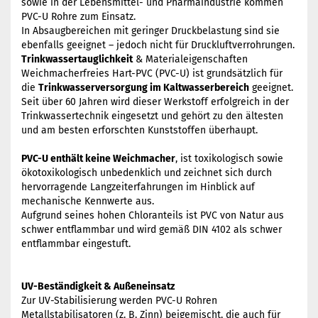
sowie in der Lebensmittel- und Pharmaindustrie kommen
PVC-U Rohre zum Einsatz.
In Absaugbereichen mit geringer Druckbelastung sind sie
ebenfalls geeignet – jedoch nicht für Druckluftverrohrungen.
Trinkwassertauglichkeit
& Materialeigenschaften
Weichmacherfreies Hart-PVC (PVC-U) ist grundsätzlich für
die
Trinkwasserversorgung im Kaltwasserbereich
geeignet.
Seit über 60 Jahren wird dieser Werkstoff erfolgreich in der
Trinkwassertechnik eingesetzt und gehört zu den ältesten
und am besten erforschten Kunststoffen überhaupt.
PVC-U enthält keine Weichmacher
, ist toxikologisch sowie
ökotoxikologisch unbedenklich und zeichnet sich durch
hervorragende Langzeiterfahrungen im Hinblick auf
mechanische Kennwerte aus.
Aufgrund seines hohen Chloranteils ist PVC von Natur aus
schwer entflammbar und wird gemäß DIN 4102 als schwer
entflammbar eingestuft.
UV-Beständigkeit & Außeneinsatz
Zur UV-Stabilisierung werden PVC-U Rohren
Metallstabilisatoren (z. B. Zinn) beigemischt, die auch für