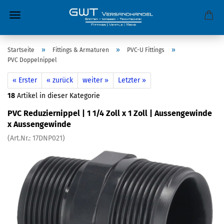
»
»
»
Startseite
Fittings & Armaturen
PVC-U Fittings
PVC Doppelnippel
« Erster
« zurück
weiter »
Letzter »
18
Artikel in dieser Kategorie
PVC Reduziernippel | 1 1/4 Zoll x 1 Zoll | Aussengewinde
x Aussengewinde
(Art.Nr.:
17DNP021
)