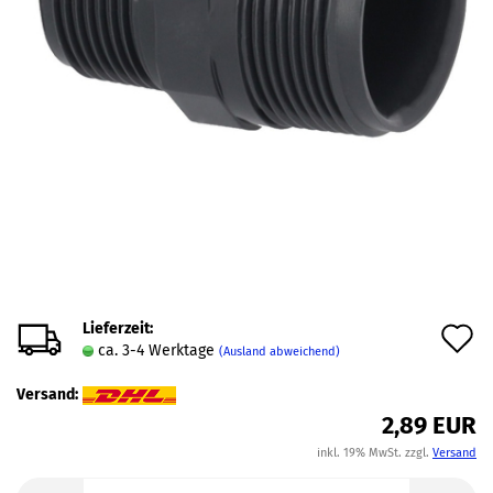
Lieferzeit:
A
ca. 3-4 Werktage
(Ausland abweichend)
d
Versand:
M
2,89 EUR
inkl. 19% MwSt. zzgl.
Versand