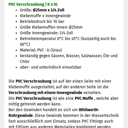
PVC Verschraubung | K x IG
Größe:
Ø25mm x 3/4 Zoll
Klebemuffe x Innengewinde
Betriebsdruck bis 10 bar
Größe Klebemuffen Innen: Ø25mm
Größe Innengewinde: 3/4 Zoll
Betriebstemperatur 0°C bis 45°C (kurzzeitig auch bis
60°C)
Material: PVC -U (Grau)
beständig gegen Säuren, Wasser, Salzwasser, Öle und
Chlor
ober- und unterirdisch einsetzbar
Die
PVC Verschraubung
ist auf der einen Seite mit einer
Klebemuffe ausgestattet, auf der anderen Seite ist die
Verschraubung mit einem Innengewinde
versehen.
Die
PVC Verschraubung
ist wie eine
PVC Muffe
, welche aber
mittig getrennt werden kann.
Bei den Gewinden handelt es sich um
Whitworth-
Rohrgewinde
. Diese Gewinde kommen in der Wassertechnik
fast ausschließlich zum Einsatz, sodass PVC Fittings auch
mit Fittings aus anderen Materialien kombiniert werden