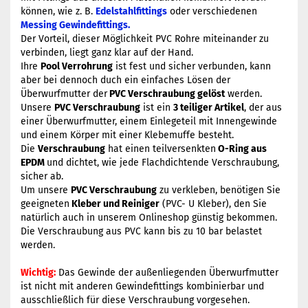
können, wie z. B.
Edelstahlfittings
oder verschiedenen
Messing Gewindefittings.
Der Vorteil, dieser Möglichkeit PVC Rohre miteinander zu
verbinden, liegt ganz klar auf der Hand.
Ihre
Pool Verrohrung
ist fest und sicher verbunden, kann
aber bei dennoch duch ein einfaches Lösen der
Überwurfmutter der
PVC Verschraubung gelöst
werden.
Unsere
PVC Verschraubung
ist ein
3 teiliger Artikel
, der aus
einer Überwurfmutter, einem Einlegeteil mit Innengewinde
und einem Körper mit einer Klebemuffe besteht.
Die
Verschraubung
hat einen teilversenkten
O-Ring aus
EPDM
und dichtet, wie jede Flachdichtende Verschraubung,
sicher ab.
Um unsere
PVC Verschraubung
zu verkleben, benötigen Sie
geeigneten
Kleber und Reiniger
(PVC- U Kleber), den Sie
natürlich auch in unserem Onlineshop günstig bekommen.
Die Verschraubung aus PVC kann bis zu 10 bar belastet
werden.
Wichtig:
Das Gewinde der außenliegenden Überwurfmutter
ist nicht mit anderen Gewindefittings kombinierbar und
ausschließlich für diese Verschraubung vorgesehen.