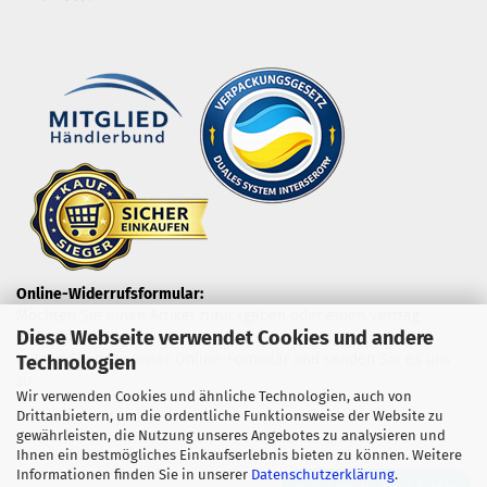
Online-Widerrufsformular:
Möchten Sie einen Artikel zurückgeben oder einen Vertrag
Diese Webseite verwendet Cookies und andere
widerrufen?
Nutzen Sie dazu unser Online-Formular und senden Sie es uns
Technologien
zu.
Wir verwenden Cookies und ähnliche Technologien, auch von
Drittanbietern, um die ordentliche Funktionsweise der Website zu
gewährleisten, die Nutzung unseres Angebotes zu analysieren und
Ihnen ein bestmögliches Einkaufserlebnis bieten zu können. Weitere
Informationen finden Sie in unserer
Datenschutzerklärung
.