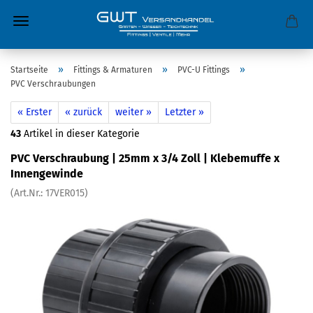
»
»
»
Startseite
Fittings & Armaturen
PVC-U Fittings
PVC Verschraubungen
« Erster
« zurück
weiter »
Letzter »
43
Artikel in dieser Kategorie
PVC Verschraubung | 25mm x 3/4 Zoll | Klebemuffe x
Innengewinde
(Art.Nr.:
17VER015
)