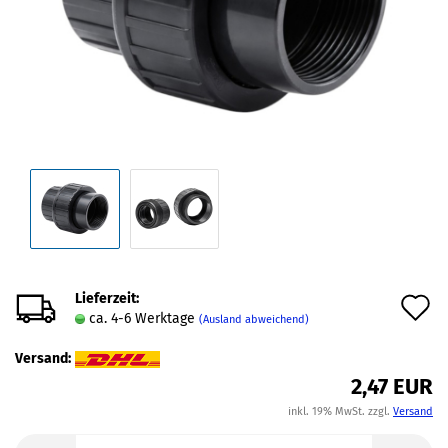
Lieferzeit:
A
ca. 4-6 Werktage
(Ausland abweichend)
d
Versand:
M
2,47 EUR
inkl. 19% MwSt. zzgl.
Versand