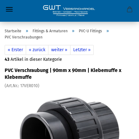
»
»
»
Startseite
Fittings & Armaturen
PVC-U Fittings
PVC Verschraubungen
« Erster
« zurück
weiter »
Letzter »
43
Artikel in dieser Kategorie
PVC Verschraubung | 90mm x 90mm | Klebemuffe x
Klebemuffe
(Art.Nr.:
17VER010
)