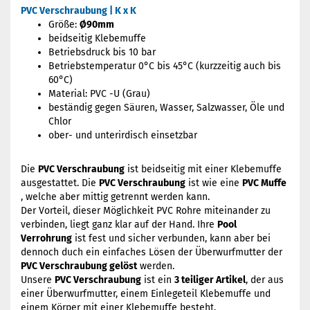
PVC Verschraubung | K x K
Größe:
Ø90mm
beidseitig Klebemuffe
Betriebsdruck bis 10 bar
Betriebstemperatur 0°C bis 45°C (kurzzeitig auch bis
60°C)
Material: PVC -U (Grau)
beständig gegen Säuren, Wasser, Salzwasser, Öle und
Chlor
ober- und unterirdisch einsetzbar
Die
PVC Verschraubung
ist beidseitig mit einer Klebemuffe
ausgestattet. Die
PVC Verschraubung
ist wie eine
PVC Muffe
, welche aber mittig getrennt werden kann.
Der Vorteil, dieser Möglichkeit PVC Rohre miteinander zu
verbinden, liegt ganz klar auf der Hand. Ihre
Pool
Verrohrung
ist fest und sicher verbunden, kann aber bei
dennoch duch ein einfaches Lösen der Überwurfmutter der
PVC Verschraubung gelöst
werden.
Unsere
PVC Verschraubung
ist ein
3 teiliger Artikel
, der aus
einer Überwurfmutter, einem Einlegeteil Klebemuffe und
einem Körper mit einer Klebemuffe besteht.