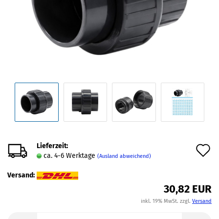
Lieferzeit:
A
ca. 4-6 Werktage
(Ausland abweichend)
d
Versand:
M
30,82 EUR
inkl. 19% MwSt. zzgl.
Versand