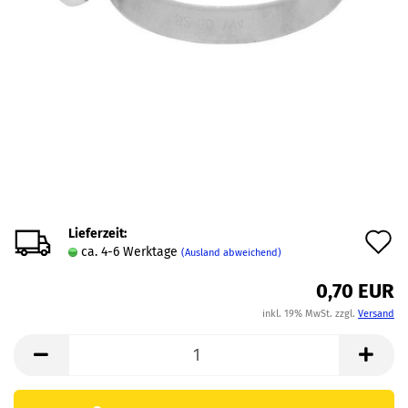
Lieferzeit:
A
ca. 4-6 Werktage
(Ausland abweichend)
d
0,70 EUR
M
inkl. 19% MwSt. zzgl.
Versand