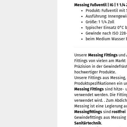
Messing Fußventil | IG | 1 1/4 
Produkt: Fußventil mit
Ausführung: Innengew
Größe: 1 1/4 Zoll
typischer Einsatz 0°C 
Gewinde nach ISO 228
beim Medium Wasser b
Unsere
Messing Fittings
und
Fittings von vielen am Markt
Präzision in der Gewindefrä
hochwertiger Produkte.
Unsere Fittings aus Messing
Produktspezifikationen ein u
Messing Fittings
sind hitze- 
verwendet werden. Die Fitti
verwendet wird. . Zum Abdic
Messing ist eine Legierung 
Messingfittings
sind
rostfrei
Gewindefittings aus Messing
Sanitärtechnik
.