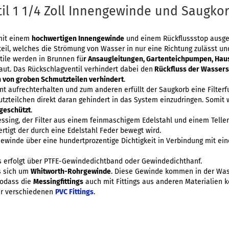
il 1 1/4 Zoll Innengewinde und Saugko
mit einem
hochwertigen Innengewinde
und einem Rückflussstop ausges
teil, welches die Strömung von Wasser in nur eine Richtung zulässt und 
ntile werden in Brunnen fü
r Ansaugleitungen, Gartenteichpumpen, Ha
aut. Das Rückschlagventil verhindert dabei den
Rückfluss der Wassers
 von groben Schmutzteilen verhindert
.
t aufrechterhalten und zum anderen erfüllt der Saugkorb eine Filterf
zteilchen direkt daran gehindert in das System einzudringen. Somit 
geschützt
.
ssing, der Filter aus einem feinmaschigem Edelstahl und einem Teller
ertigt der durch eine Edelstahl Feder bewegt wird.
Gewinde über eine hundertprozentige Dichtigkeit in Verbindung mit ei
 erfolgt über PTFE-Gewindedichtband oder Gewindedichthanf.
s sich um
Whitworth-Rohrgewinde
. Diese Gewinde kommen in der Was
sodass die
Messingfittings
auch mit Fittings aus anderen Materialien 
r verschiedenen
PVC Fittings
.