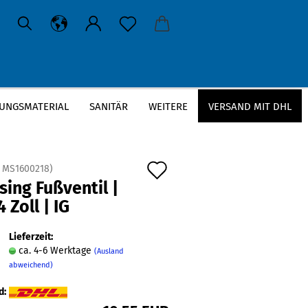
UNGSMATERIAL
SANITÄR
WEITERE
VERSAND MIT DHL
ll | IG
Auf
:
MS1600218
)
ing Fußventil |
den
4 Zoll | IG
Merkzettel
Lieferzeit:
ca. 4-6 Werktage
(Ausland
abweichend)
d: