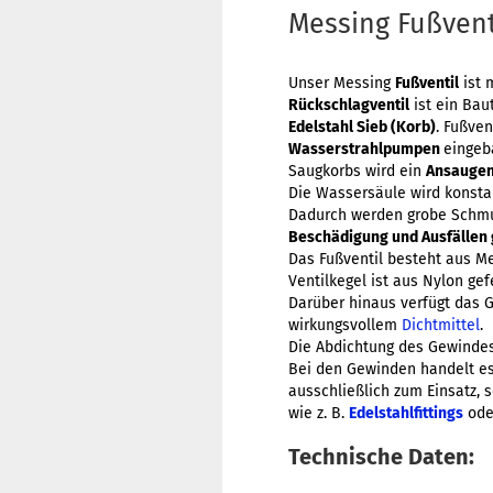
Messing Fußvent
Unser Messing
Fußventil
ist 
Rückschlagventil
ist ein Bau
Edelstahl Sieb (Korb)
. Fußve
Wasserstrahlpumpen
eingeb
Saugkorbs wird ein
Ansaugen
Die Wassersäule wird konstan
Dadurch werden grobe Schmut
Beschädigung und Ausfällen 
Das Fußventil besteht aus Me
Ventilkegel ist aus Nylon gef
Darüber hinaus verfügt das 
wirkungsvollem
Dichtmittel
.
Die Abdichtung des Gewindes
Bei den Gewinden handelt e
ausschließlich zum Einsatz, 
wie z. B.
Edelstahlfittings
ode
Technische Daten: