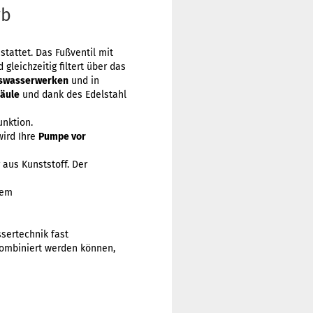
rb
tattet. Das Fußventil mit
gleichzeitig filtert über das
uswasserwerken
und in
äule
und dank des Edelstahl
unktion.
wird Ihre
Pumpe vor
 aus Kunststoff. Der
nem
sertechnik fast
kombiniert werden können,