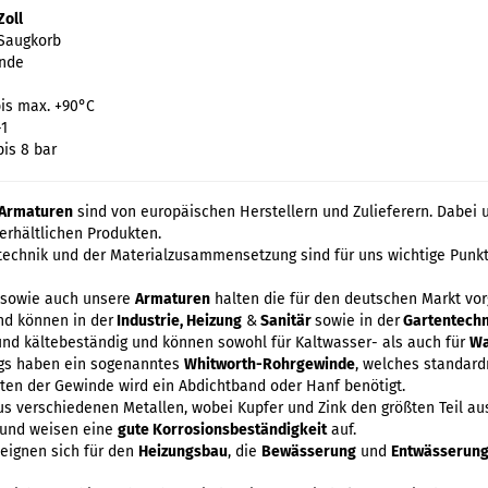
Zoll
 Saugkorb
inde
bis max. +90°C
-1
is 8 bar
Armaturen
sind von europäischen Herstellern und Zulieferern. Dabei 
 erhältlichen Produkten.
stechnik und der Materialzusammensetzung sind für uns wichtige Punkt
, sowie auch unsere
Armaturen
halten die für den deutschen Markt vo
nd können in der
Industrie, Heizung
&
Sanitär
sowie in der
Gartentechn
und kältebeständig und können sowohl für Kaltwasser- als auch für
Wa
ngs haben ein sogenanntes
Whitworth-Rohrgewinde
, welches standard
hten der Gewinde wird ein Abdichtband oder Hanf benötigt.
aus verschiedenen Metallen, wobei Kupfer und Zink den größten Teil a
und weisen eine
gute Korrosionsbeständigkeit
auf.
 eignen sich für den
Heizungsbau
, die
Bewässerung
und
Entwässerun