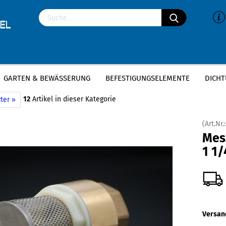
GARTEN & BEWÄSSERUNG
BEFESTIGUNGSELEMENTE
DICHT
»
»
essing Gewindefittings
Messing Fußventile
Messing Fußventil | 1 1/4 Zo
12
Artikel in dieser Kategorie
ter »
(Art.Nr.
Mess
1 1/
Versan