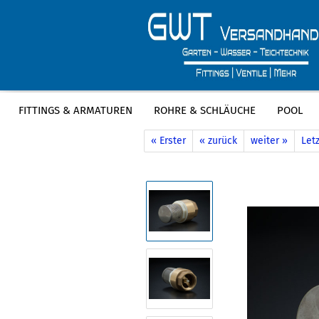
FITTINGS & ARMATUREN
ROHRE & SCHLÄUCHE
POOL
»
»
Startseite
Fittings & Armaturen
M
« Erster
« zurück
weiter »
Letz